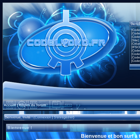
Derni
[Code
[Code
[Code
[Site]
[Créa
[IFSC
[Code
[Code
[Code
[Code
Accueil
Règles du forum
|
Bienvenue, Invité ! (
Connexion
|
S'enregistrer
)
Bienvenue !
Bienvenue et bon surf à 