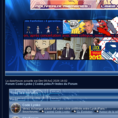
La date/heure actuelle est Dim 09 Aoû 2026 16:02
Forum Code Lyoko | CodeLyoko.Fr Index du Forum
Tous les forums
Forum
Code Lyoko
Venez échanger autour de votre série préférée entre LyokoFans !
Sous-forums:
L'animé Code Lyoko
,
CL Évolution
,
Autour de la sé