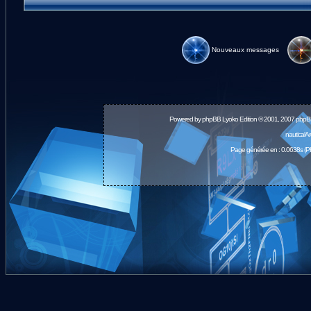
Nouveaux messages
Powered by
phpBB
Lyoko Edition © 2001, 2007 phpB
nauticalA
Page générée en : 0.0638s (P