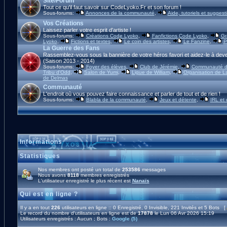
Site/Forum
Tout ce qu'il faut savoir sur CodeLyoko.Fr et son forum !
Sous-forums:
Annonces de la communauté
,
Aide, tutoriels et suggest
Vos Créations
Laissez parler votre esprit d'artiste !
Sous-forums:
Créations Code Lyoko
,
Fanfictions Code Lyoko
,
Gr
Lyoko
,
Fictions et textes
,
Le coin des artistes
,
Le Fanzine
,
P
La Guerre des Fans
Rassemblez-vous sous la bannière de votre héros favori et aidez-le à deve
(Saison 2013 - 2014)
Sous-forums:
Foyer des élèves
,
Club de Jérémie
,
Communauté d'
Tribu d'Odd
,
Salon de Yumi
,
Ligue de William
,
Organisation de L
de Delmas
Communauté
L'endroit où vous pouvez faire connaissance et parler de tout et de rien !
Sous-forums:
Blabla de la communauté
,
Jeux et détente
,
IRL et
Informations
Statistiques
Nos membres ont posté un total de
253586
messages
Nous avons
8118
membres enregistrés
L'utilisateur enregistré le plus récent est
Nanaïs
Qui est en ligne ?
Il y a en tout
226
utilisateurs en ligne :: 0 Enregistré, 0 Invisible, 221 Invités et 5 Bots [
Le record du nombre d'utilisateurs en ligne est de
17878
le Lun 06 Avr 2026 15:19
Utilisateurs enregistrés : Aucun ; Bots :
Google (5)