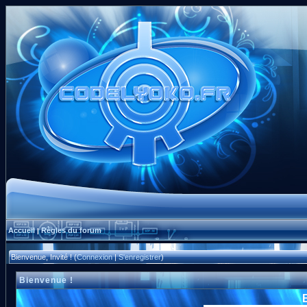
Accueil
Règles du forum
|
Bienvenue, Invité ! (
Connexion
|
S'enregistrer
)
Bienvenue !