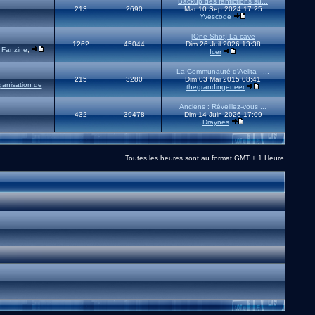
Backup des fanfictions su...
213
2690
Mar 10 Sep 2024 17:25
Yvescode
[One-Shot] La cave
1262
45044
Dim 26 Juil 2026 13:38
 Fanzine
,
Icer
La Communauté d'Aelita - ...
215
3280
Dim 03 Mai 2015 08:41
ganisation de
thegrandingeneer
Anciens : Réveillez-vous ...
432
39478
Dim 14 Juin 2026 17:09
Draynes
Toutes les heures sont au format GMT + 1 Heure