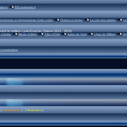
stions
,
EN.codelyoko.fr
Graphisme et infographisme Code Lyoko
,
Fictions et textes
,
Le coin des artistes
,
Le
venir le meilleur LyokoGuerrier (Saison 2013 - 2014)
d'Aelita
,
Meute d'Ulrich
,
Tribu d'Odd
,
Salon de Yumi
,
Ligue de William
,
Or
t conventions
 [
Administrateur
] [
Modérateur
]