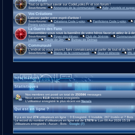
Site/Forum
Tout ce qu'il faut savoir sur CodeLyoko.Fr et son forum !
Sous-forums:
Annonces de la communauté
,
Aide, tutoriels et sugge
Vos Créations
Laissez parler votre esprit d'artiste !
Sous-forums:
Créations Code Lyoko
,
Fanfictions Code Lyoko
,
Projets partenaires
La Guerre des Fans
Rassemblez-vous sous la bannière de votre héros favori et aidez-le à de
Sous-forums:
Foyer des élèves
,
Club de Jérémie
,
Communauté 
Laura
,
Piaule de Jim
,
Bureau de Delmas
Communauté
L'endroit où vous pouvez faire connaissance et parler de tout et de rien !
Sous-forums:
Blabla de la communauté
,
Jeux et détente
,
IRL e
Informations
Statistiques
Nos membres ont posté un total de
253586
messages
Nous avons
8118
membres enregistrés
L'utilisateur enregistré le plus récent est
Nanaïs
Qui est en ligne ?
Il y a en tout
274
utilisateurs en ligne :: 0 Enregistré, 0 Invisible, 267 Invités et 7 Bots
Le record du nombre d'utilisateurs en ligne est de
17878
le Lun 06 Avr 2026 15:19
Utilisateurs enregistrés : Aucun ; Bots :
Google (7)