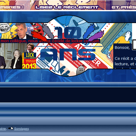
série
,
Sondages