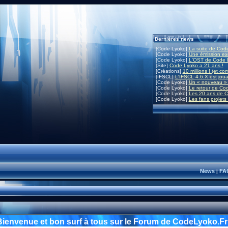
Dernières news
[Code Lyoko]
La suite de Code
[Code Lyoko]
Une émission exc
[Code Lyoko]
L'OST de Code L
[Site]
Code Lyoko a 21 ans !
[Créations]
10 millions ! (et co
[IFSCL]
L'IFSCL 4.6.X est joua
[Code Lyoko]
Un « nouveau » 
[Code Lyoko]
Le retour de Co
[Code Lyoko]
Les 20 ans de C
[Code Lyoko]
Les fans projets
News
FA
|
Bienvenue et bon surf à tous sur le Forum de CodeLyoko.Fr 