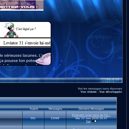
Voir les messages sans réponses
Vue réduite
-
Vue développée
Sujets
Messages
Derniers Messages
Potentiel come back de Co...
561
23398
Mar 23 Juin 2026 00:47
Tab