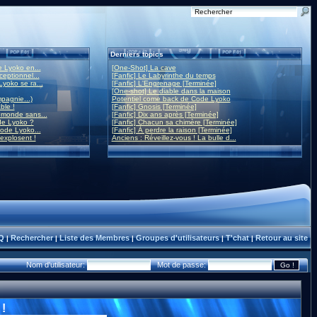
Derniers topics
 Lyoko en...
[One-Shot] La cave
eptionnel...
[Fanfic] Le Labyrinthe du temps
yoko se ra...
[Fanfic] L'Engrenage [Terminée]
[One-shot] Le diable dans la maison
mpagnie...)
Potentiel come back de Code Lyoko
ble !
[Fanfic] Gnosis [Terminée]
monde sans...
[Fanfic] Dix ans après [Terminée]
de Lyoko ?
[Fanfic] Chacun sa chimère [Terminée]
ode Lyoko...
[Fanfic] À perdre la raison [Terminée]
 explosent !
Anciens : Réveillez-vous ! La bulle d...
Q
Rechercher
Liste des Membres
Groupes d'utilisateurs
T'chat
Retour au site
|
|
|
|
|
Nom d'utilisateur:
Mot de passe:
!