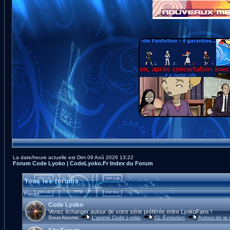
La date/heure actuelle est Dim 09 Aoû 2026 13:22
Forum Code Lyoko | CodeLyoko.Fr Index du Forum
Tous les forums
Forum
Code Lyoko
Venez échanger autour de votre série préférée entre LyokoFans !
Sous-forums:
L'animé Code Lyoko
,
CL Évolution
,
Autour de la 