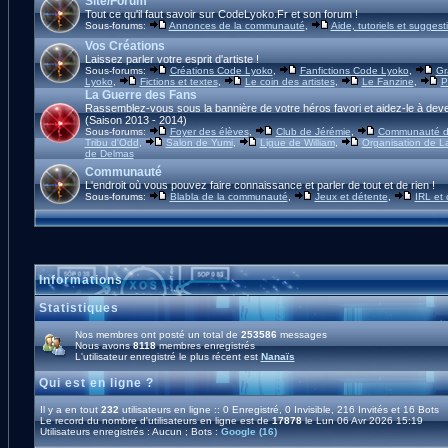
Site/Forum
Tout ce qu'il faut savoir sur CodeLyoko.Fr et son forum !
Sous-forums:
Annonces de la communauté
,
Aide, tutoriels et suggest
Vos Créations
Laissez parler votre esprit d'artiste !
Sous-forums:
Créations Code Lyoko
,
Fanfictions Code Lyoko
,
Gr
Lyoko
,
Fictions et textes
,
Le coin des artistes
,
Le Fanzine
,
P
La Guerre des Fans
Rassemblez-vous sous la bannière de votre héros favori et aidez-le à deve
(Saison 2013 - 2014)
Sous-forums:
Foyer des élèves
,
Club de Jérémie
,
Communauté d'
Tribu d'Odd
,
Salon de Yumi
,
Ligue de William
,
Organisation de L
de Delmas
Communauté
L'endroit où vous pouvez faire connaissance et parler de tout et de rien !
Sous-forums:
Blabla de la communauté
,
Jeux et détente
,
IRL et
Informations
Statistiques
Nos membres ont posté un total de
253586
messages
Nous avons
8118
membres enregistrés
L'utilisateur enregistré le plus récent est
Nanaïs
Qui est en ligne ?
Il y a en tout
232
utilisateurs en ligne :: 0 Enregistré, 0 Invisible, 216 Invités et 16 Bots
Le record du nombre d'utilisateurs en ligne est de
17878
le Lun 06 Avr 2026 15:19
Utilisateurs enregistrés : Aucun ; Bots :
Google (16)