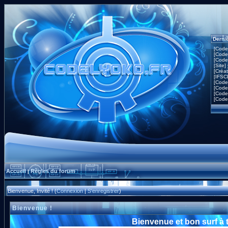
Derni
[Code
[Code
[Code
[Site]
[Créa
[IFSC
[Code
[Code
[Code
[Code
Accueil
Règles du forum
|
Bienvenue, Invité ! (
Connexion
|
S'enregistrer
)
Bienvenue !
Bienvenue et bon surf à 