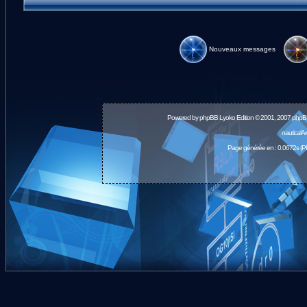
Nouveaux messages
Powered by
phpBB
Lyoko Edition © 2001, 2007 phpB
nauticalA
Page générée en : 0.0672s (P