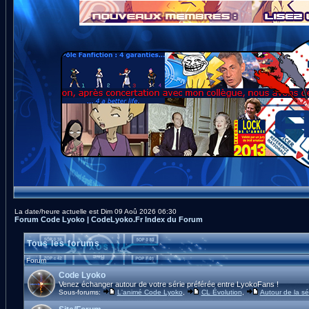
La date/heure actuelle est Dim 09 Aoû 2026 06:30
Forum Code Lyoko | CodeLyoko.Fr Index du Forum
Tous les forums
Forum
Code Lyoko
Venez échanger autour de votre série préférée entre LyokoFans !
Sous-forums:
L'animé Code Lyoko
,
CL Évolution
,
Autour de la sé