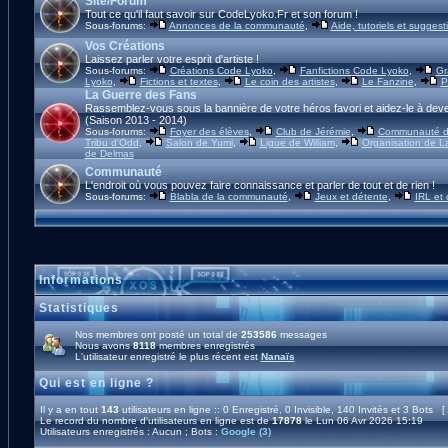
Site/Forum
Tout ce qu'il faut savoir sur CodeLyoko.Fr et son forum !
Sous-forums:
Annonces de la communauté
,
Aide, tutoriels et suggest
Vos Créations
Laissez parler votre esprit d'artiste !
Sous-forums:
Créations Code Lyoko
,
Fanfictions Code Lyoko
,
Gr
Lyoko
,
Fictions et textes
,
Le coin des artistes
,
Le Fanzine
,
P
La Guerre des Fans
Rassemblez-vous sous la bannière de votre héros favori et aidez-le à deve
(Saison 2013 - 2014)
Sous-forums:
Foyer des élèves
,
Club de Jérémie
,
Communauté d'
Tribu d'Odd
,
Salon de Yumi
,
Ligue de William
,
Organisation de L
de Delmas
Communauté
L'endroit où vous pouvez faire connaissance et parler de tout et de rien !
Sous-forums:
Blabla de la communauté
,
Jeux et détente
,
IRL et
Informations
Statistiques
Nos membres ont posté un total de
253586
messages
Nous avons
8118
membres enregistrés
L'utilisateur enregistré le plus récent est
Nanaïs
Qui est en ligne ?
Il y a en tout
143
utilisateurs en ligne :: 0 Enregistré, 0 Invisible, 140 Invités et 3 Bots [
Le record du nombre d'utilisateurs en ligne est de
17878
le Lun 06 Avr 2026 15:19
Utilisateurs enregistrés : Aucun ; Bots :
Google (3)