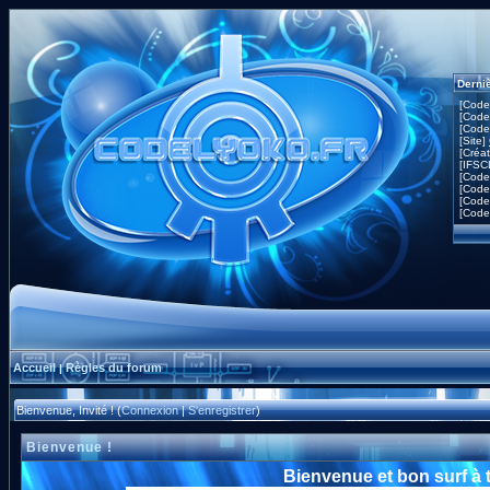
Derni
[Code
[Code
[Code
[Site]
[Créa
[IFSC
[Code
[Code
[Code
[Code
Accueil
Règles du forum
|
Bienvenue, Invité ! (
Connexion
|
S'enregistrer
)
Bienvenue !
Bienvenue et bon surf à 