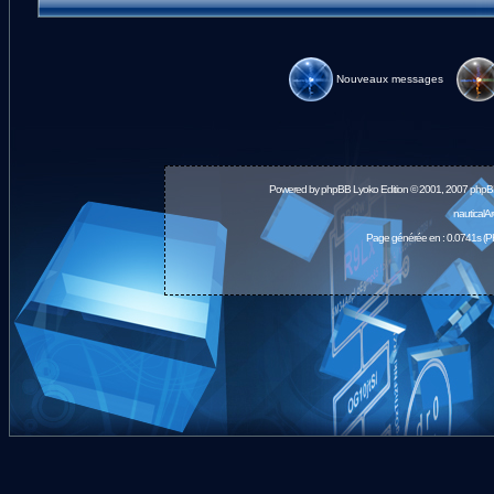
Nouveaux messages
Powered by
phpBB
Lyoko Edition © 2001, 2007 phpB
nauticalA
Page générée en : 0.0741s (P