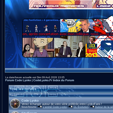
La date/heure actuelle est Dim 09 Aoû 2026 13:05
Forum Code Lyoko | CodeLyoko.Fr Index du Forum
Tous les forums
Forum
Code Lyoko
Venez échanger autour de votre série préférée entre LyokoFans !
Sous-forums:
L'animé Code Lyoko
,
CL Évolution
,
Autour de la sé