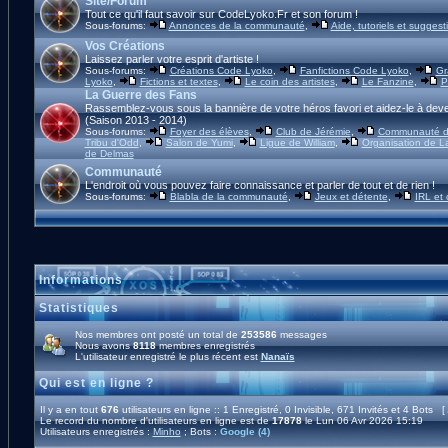
Site/Forum
Tout ce qu'il faut savoir sur CodeLyoko.Fr et son forum !
Sous-forums:
Annonces de la communauté
,
Aide, tutoriels et suggest
Vos Créations
Laissez parler votre esprit d'artiste !
Sous-forums:
Créations Code Lyoko
,
Fanfictions Code Lyoko
,
Gr
Lyoko
,
Fictions et textes
,
Le coin des artistes
,
Le Fanzine
,
P
La Guerre des Fans
Rassemblez-vous sous la bannière de votre héros favori et aidez-le à deve
(Saison 2013 - 2014)
Sous-forums:
Foyer des élèves
,
Club de Jérémie
,
Communauté d'
Tribu d'Odd
,
Salon de Yumi
,
Ligue de William
,
Organisation de L
de Delmas
Communauté
L'endroit où vous pouvez faire connaissance et parler de tout et de rien !
Sous-forums:
Blabla de la communauté
,
Jeux et détente
,
IRL et
Informations
Statistiques
Nos membres ont posté un total de
253586
messages
Nous avons
8118
membres enregistrés
L'utilisateur enregistré le plus récent est
Nanaïs
Qui est en ligne ?
Il y a en tout
676
utilisateurs en ligne :: 1 Enregistré, 0 Invisible, 671 Invités et 4 Bots [
Le record du nombre d'utilisateurs en ligne est de
17878
le Lun 06 Avr 2026 15:19
Utilisateurs enregistrés :
Minho
; Bots :
Google (4)