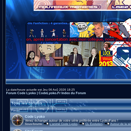
La date/heure actuelle est Jeu 06 Aoû 2026 18:25
Forum Code Lyoko | CodeLyoko.Fr Index du Forum
Tous les forums
Forum
Code Lyoko
Venez échanger autour de votre série préférée entre LyokoFans !
Sous-forums:
L'animé Code Lyoko
,
CL Évolution
,
Autour de la sé