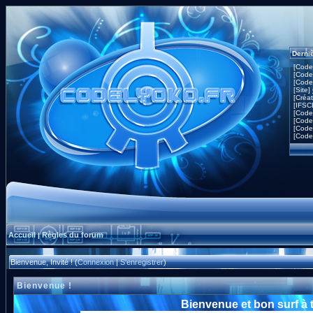
Derni
[Code
[Code
[Code
[Site]
[Créa
[IFSC
[Code
[Code
[Code
[Code
Accueil
Règles du forum
|
Bienvenue, Invité ! (
Connexion
|
S'enregistrer
)
Bienvenue !
Bienvenue et bon surf à 