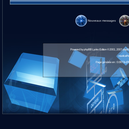
Nouveaux messages
Powered by
phpBB
Lyoko Edition © 2001, 2007 phpB
nauticalA
Page générée en : 0.0873s (P