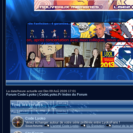
La date/heure actuelle est Dim 09 Aoû 2026 17:01
Forum Code Lyoko | CodeLyoko.Fr Index du Forum
Tous les forums
Forum
Code Lyoko
Venez échanger autour de votre série préférée entre LyokoFans !
Sous-forums:
L'animé Code Lyoko
,
CL Évolution
,
Autour de la sé