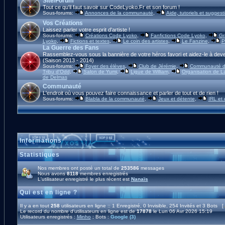
Site/Forum
Tout ce qu'il faut savoir sur CodeLyoko.Fr et son forum !
Sous-forums:
Annonces de la communauté
,
Aide, tutoriels et suggest
Vos Créations
Laissez parler votre esprit d'artiste !
Sous-forums:
Créations Code Lyoko
,
Fanfictions Code Lyoko
,
Gr
Lyoko
,
Fictions et textes
,
Le coin des artistes
,
Le Fanzine
,
P
La Guerre des Fans
Rassemblez-vous sous la bannière de votre héros favori et aidez-le à deve
(Saison 2013 - 2014)
Sous-forums:
Foyer des élèves
,
Club de Jérémie
,
Communauté d'
Tribu d'Odd
,
Salon de Yumi
,
Ligue de William
,
Organisation de L
de Delmas
Communauté
L'endroit où vous pouvez faire connaissance et parler de tout et de rien !
Sous-forums:
Blabla de la communauté
,
Jeux et détente
,
IRL et
Informations
Statistiques
Nos membres ont posté un total de
253586
messages
Nous avons
8118
membres enregistrés
L'utilisateur enregistré le plus récent est
Nanaïs
Qui est en ligne ?
Il y a en tout
258
utilisateurs en ligne :: 1 Enregistré, 0 Invisible, 254 Invités et 3 Bots [
Le record du nombre d'utilisateurs en ligne est de
17878
le Lun 06 Avr 2026 15:19
Utilisateurs enregistrés :
Minho
; Bots :
Google (3)