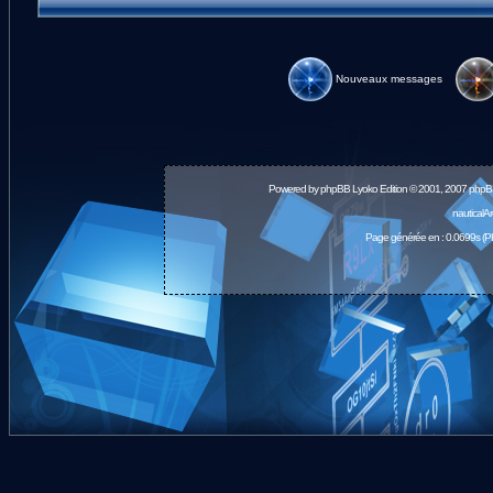
Nouveaux messages
Powered by
phpBB
Lyoko Edition © 2001, 2007 phpB
nauticalA
Page générée en : 0.0699s (P