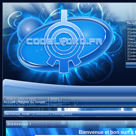
Derni
[Code
[Code
[Code
[Site]
[Créa
[IFSC
[Code
[Code
[Code
[Code
Accueil
Règles du forum
|
Bienvenue, Invité ! (
Connexion
|
S'enregistrer
)
Bienvenue !
Bienvenue et bon surf à 