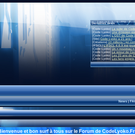
Dernières news
[Code Lyoko]
La suite de Code
[Code Lyoko]
Une émission exc
[Code Lyoko]
L'OST de Code L
[Site]
Code Lyoko a 21 ans !
[Créations]
10 millions ! (et co
[IFSCL]
L'IFSCL 4.6.X est joua
[Code Lyoko]
Un « nouveau » 
[Code Lyoko]
Le retour de Co
[Code Lyoko]
Les 20 ans de C
[Code Lyoko]
Les fans projets
News
FA
|
Bienvenue et bon surf à tous sur le Forum de CodeLyoko.Fr 