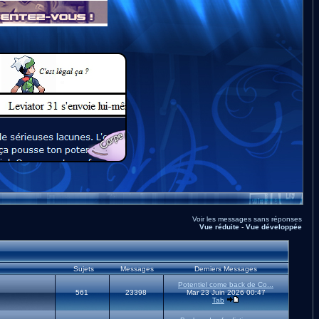
Voir les messages sans réponses
Vue réduite
-
Vue développée
Sujets
Messages
Derniers Messages
Potentiel come back de Co...
561
23398
Mar 23 Juin 2026 00:47
Tab