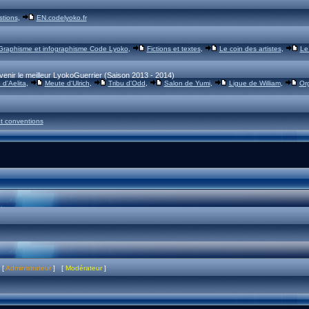
stions
,
EN.codelyoko.fr
Graphisme et infographisme Code Lyoko
,
Fictions et textes
,
Le coin des artistes
,
Le
venir le meilleur LyokoGuerrier (Saison 2013 - 2014)
d'Aelita
,
Meute d'Ulrich
,
Tribu d'Odd
,
Salon de Yumi
,
Ligue de William
,
Or
t conventions
 [
Administrateur
] [
Modérateur
]