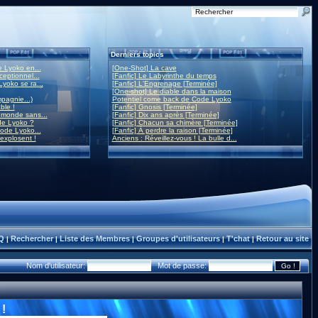
Derniers topics
 Lyoko en...
[One-Shot] La cave
eptionnel...
[Fanfic] Le Labyrinthe du temps
yoko se ra...
[Fanfic] L'Engrenage [Terminée]
[One-shot] Le diable dans la maison
mpagnie...)
Potentiel come back de Code Lyoko
ble !
[Fanfic] Gnosis [Terminée]
monde sans...
[Fanfic] Dix ans après [Terminée]
de Lyoko ?
[Fanfic] Chacun sa chimère [Terminée]
ode Lyoko...
[Fanfic] À perdre la raison [Terminée]
 explosent !
Anciens : Réveillez-vous ! La bulle d...
Q
Rechercher
Liste des Membres
Groupes d'utilisateurs
T'chat
Retour au site
|
|
|
|
|
Nom d'utilisateur:
Mot de passe:
!