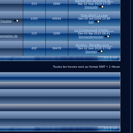
Backup des fanfictions su...
213
2690
Mar 10 Sep 2024 17:25
Yvescode
[One-Shot] La cave
1262
45044
Dim 26 Juil 2026 13:38
 Fanzine
,
Icer
La Communauté d'Aelita - ...
215
3280
Dim 03 Mai 2015 08:41
ganisation de
thegrandingeneer
Anciens : Réveillez-vous ...
432
39478
Dim 14 Juin 2026 17:09
Draynes
Toutes les heures sont au format GMT + 1 Heure