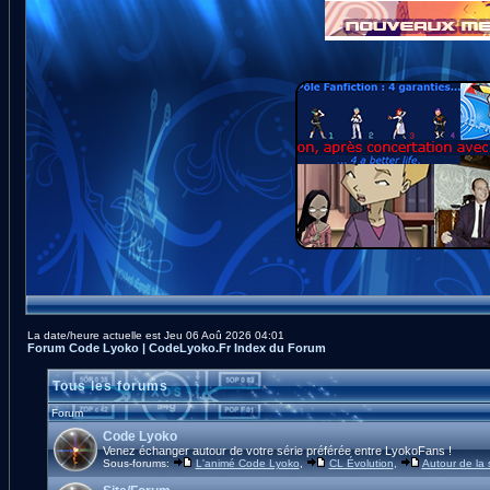
La date/heure actuelle est Jeu 06 Aoû 2026 04:01
Forum Code Lyoko | CodeLyoko.Fr Index du Forum
Tous les forums
Forum
Code Lyoko
Venez échanger autour de votre série préférée entre LyokoFans !
Sous-forums:
L'animé Code Lyoko
,
CL Évolution
,
Autour de la 