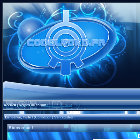
Accueil
Règles du forum
|
Bienvenue, Invité ! (
Connexion
|
S'enregistrer
)
Bienvenue !