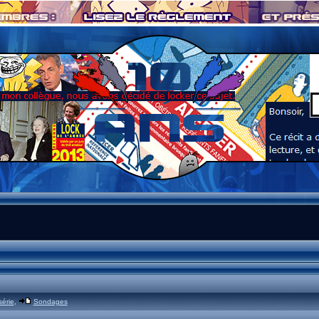
série
,
Sondages