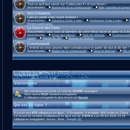
Site/Forum
Tout ce qu'il faut savoir sur CodeLyoko.Fr et son forum !
Sous-forums:
Annonces de la communauté
,
Aide, tutoriels et sugge
Vos Créations
Laissez parler votre esprit d'artiste !
Sous-forums:
Créations Code Lyoko
,
Fanfictions Code Lyoko
,
Projets partenaires
La Guerre des Fans
Rassemblez-vous sous la bannière de votre héros favori et aidez-le à de
Sous-forums:
Foyer des élèves
,
Club de Jérémie
,
Communauté 
Laura
,
Piaule de Jim
,
Bureau de Delmas
Communauté
L'endroit où vous pouvez faire connaissance et parler de tout et de rien !
Sous-forums:
Blabla de la communauté
,
Jeux et détente
,
IRL e
Informations
Statistiques
Nos membres ont posté un total de
253586
messages
Nous avons
8118
membres enregistrés
L'utilisateur enregistré le plus récent est
Nanaïs
Qui est en ligne ?
Il y a en tout
670
utilisateurs en ligne :: 0 Enregistré, 0 Invisible, 668 Invités et 2 Bots
Le record du nombre d'utilisateurs en ligne est de
17878
le Lun 06 Avr 2026 15:19
Utilisateurs enregistrés : Aucun ; Bots :
Google (2)