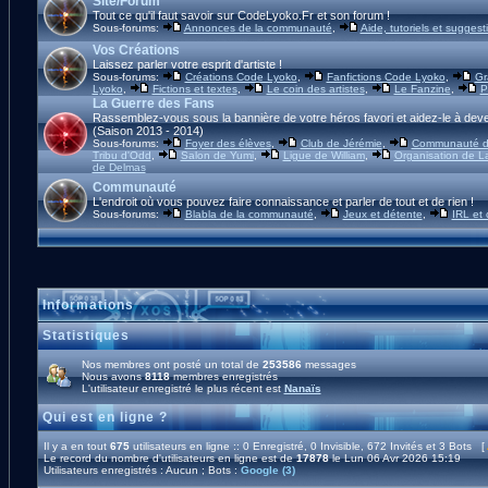
Site/Forum
Tout ce qu'il faut savoir sur CodeLyoko.Fr et son forum !
Sous-forums:
Annonces de la communauté
,
Aide, tutoriels et suggest
Vos Créations
Laissez parler votre esprit d'artiste !
Sous-forums:
Créations Code Lyoko
,
Fanfictions Code Lyoko
,
Gr
Lyoko
,
Fictions et textes
,
Le coin des artistes
,
Le Fanzine
,
P
La Guerre des Fans
Rassemblez-vous sous la bannière de votre héros favori et aidez-le à deve
(Saison 2013 - 2014)
Sous-forums:
Foyer des élèves
,
Club de Jérémie
,
Communauté d'
Tribu d'Odd
,
Salon de Yumi
,
Ligue de William
,
Organisation de L
de Delmas
Communauté
L'endroit où vous pouvez faire connaissance et parler de tout et de rien !
Sous-forums:
Blabla de la communauté
,
Jeux et détente
,
IRL et
Informations
Statistiques
Nos membres ont posté un total de
253586
messages
Nous avons
8118
membres enregistrés
L'utilisateur enregistré le plus récent est
Nanaïs
Qui est en ligne ?
Il y a en tout
675
utilisateurs en ligne :: 0 Enregistré, 0 Invisible, 672 Invités et 3 Bots [
Le record du nombre d'utilisateurs en ligne est de
17878
le Lun 06 Avr 2026 15:19
Utilisateurs enregistrés : Aucun ; Bots :
Google (3)