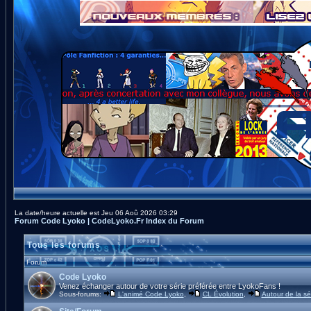
La date/heure actuelle est Jeu 06 Aoû 2026 03:29
Forum Code Lyoko | CodeLyoko.Fr Index du Forum
Tous les forums
Forum
Code Lyoko
Venez échanger autour de votre série préférée entre LyokoFans !
Sous-forums:
L'animé Code Lyoko
,
CL Évolution
,
Autour de la sé