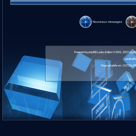
Nouveaux messages
Powered by
phpBB
Lyoko Edition © 2001, 2007 phpB
nauticalA
Page générée en : 0.0723s (P