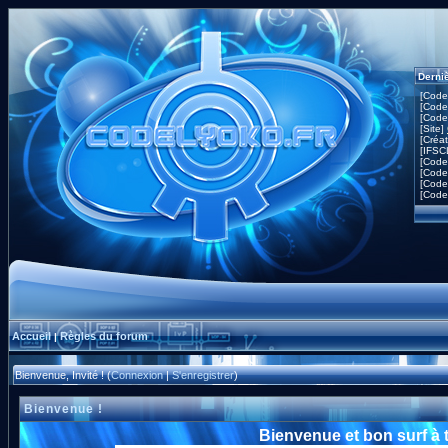
Derni
[Code
[Code
[Code
[Site]
[Créa
[IFSC
[Code
[Code
[Code
[Code
Accueil
Règles du forum
|
Bienvenue, Invité ! (
Connexion
|
S'enregistrer
)
Bienvenue !
Bienvenue et bon surf à 