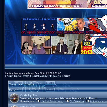
La date/heure actuelle est Jeu 06 Aoû 2026 21:05
Forum Code Lyoko | CodeLyoko.Fr Index du Forum
Tous les forums
Forum
Code Lyoko
Venez échanger autour de votre série préférée entre LyokoFans !
Sous-forums:
L'animé Code Lyoko
,
CL Évolution
,
Autour de la sé