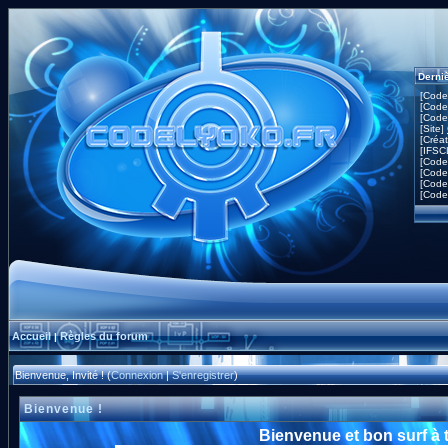
Derni
[Code
[Code
[Code
[Site]
[Créa
[IFSC
[Code
[Code
[Code
[Code
Accueil
Règles du forum
|
Bienvenue, Invité ! (
Connexion
|
S'enregistrer
)
Bienvenue !
Bienvenue et bon surf à 