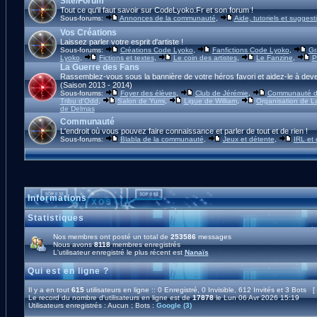
Site/Forum
Tout ce qu'il faut savoir sur CodeLyoko.Fr et son forum !
Sous-forums:
Annonces de la communauté
,
Aide, tutoriels et suggest
Vos Créations
Laissez parler votre esprit d'artiste !
Sous-forums:
Créations Code Lyoko
,
Fanfictions Code Lyoko
,
Gr
Lyoko
,
Fictions et textes
,
Le coin des artistes
,
Le Fanzine
,
P
La Guerre des Fans
Rassemblez-vous sous la bannière de votre héros favori et aidez-le à deve
(Saison 2013 - 2014)
Sous-forums:
Foyer des élèves
,
Club de Jérémie
,
Communauté d'
Tribu d'Odd
,
Salon de Yumi
,
Ligue de William
,
Organisation de L
de Delmas
Communauté
L'endroit où vous pouvez faire connaissance et parler de tout et de rien !
Sous-forums:
Blabla de la communauté
,
Jeux et détente
,
IRL et
Informations
Statistiques
Nos membres ont posté un total de
253586
messages
Nous avons
8118
membres enregistrés
L'utilisateur enregistré le plus récent est
Nanaïs
Qui est en ligne ?
Il y a en tout
615
utilisateurs en ligne :: 0 Enregistré, 0 Invisible, 612 Invités et 3 Bots [
Le record du nombre d'utilisateurs en ligne est de
17878
le Lun 06 Avr 2026 15:19
Utilisateurs enregistrés : Aucun ; Bots :
Google (3)