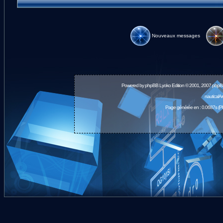
Nouveaux messages
Powered by
phpBB
Lyoko Edition © 2001, 2007 phpB
nauticalA
Page générée en : 0.0687s (P