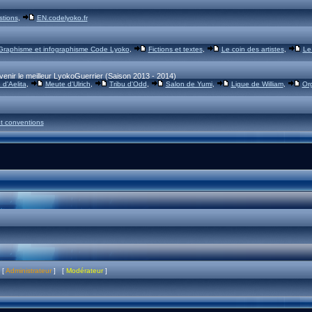
stions
,
EN.codelyoko.fr
Graphisme et infographisme Code Lyoko
,
Fictions et textes
,
Le coin des artistes
,
Le
venir le meilleur LyokoGuerrier (Saison 2013 - 2014)
d'Aelita
,
Meute d'Ulrich
,
Tribu d'Odd
,
Salon de Yumi
,
Ligue de William
,
Or
t conventions
 [
Administrateur
] [
Modérateur
]