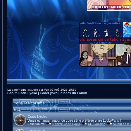
La date/heure actuelle est Ven 07 Aoû 2026 15:39
Forum Code Lyoko | CodeLyoko.Fr Index du Forum
Tous les forums
Forum
Code Lyoko
Venez échanger autour de votre série préférée entre LyokoFans !
Sous-forums:
L'animé Code Lyoko
,
CL Évolution
,
Autour de la 