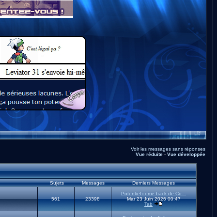
Voir les messages sans réponses
Vue réduite
-
Vue développée
Sujets
Messages
Derniers Messages
Potentiel come back de Co...
561
23398
Mar 23 Juin 2026 00:47
Tab