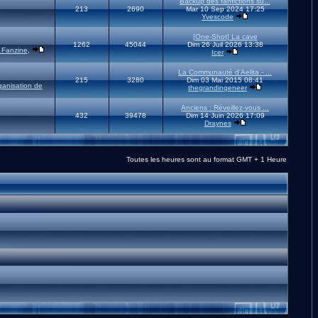
Backup des fanfictions su...
213
2690
Mar 10 Sep 2024 17:25
Yvescode
[One-Shot] La cave
1262
45044
Dim 26 Juil 2026 13:38
 Fanzine
,
Icer
La Communauté d'Aelita - ...
215
3280
Dim 03 Mai 2015 08:41
ganisation de
thegrandingeneer
Anciens : Réveillez-vous ...
432
39478
Dim 14 Juin 2026 17:09
Draynes
Toutes les heures sont au format GMT + 1 Heure