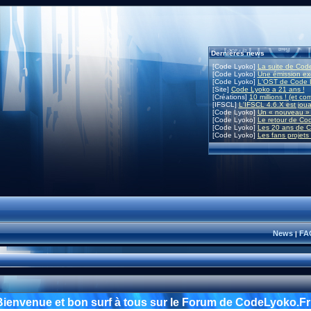
Dernières news
[Code Lyoko]
La suite de Code
[Code Lyoko]
Une émission exc
[Code Lyoko]
L'OST de Code L
[Site]
Code Lyoko a 21 ans !
[Créations]
10 millions ! (et co
[IFSCL]
L'IFSCL 4.6.X est joua
[Code Lyoko]
Un « nouveau » 
[Code Lyoko]
Le retour de Co
[Code Lyoko]
Les 20 ans de C
[Code Lyoko]
Les fans projets
News
FA
|
Bienvenue et bon surf à tous sur le Forum de CodeLyoko.Fr 