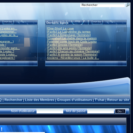
Derniers topics
 Lyoko en...
[One-Shot] La cave
eptionnel...
[Fanfic] Le Labyrinthe du temps
yoko se ra...
[Fanfic] L'Engrenage [Terminée]
[One-shot] Le diable dans la maison
mpagnie...)
Potentiel come back de Code Lyoko
ble !
[Fanfic] Gnosis [Terminée]
monde sans...
[Fanfic] Dix ans après [Terminée]
de Lyoko ?
[Fanfic] Chacun sa chimère [Terminée]
ode Lyoko...
[Fanfic] À perdre la raison [Terminée]
 explosent !
Anciens : Réveillez-vous ! La bulle d...
Q
Rechercher
Liste des Membres
Groupes d'utilisateurs
T'chat
Retour au site
|
|
|
|
|
Nom d'utilisateur:
Mot de passe:
!