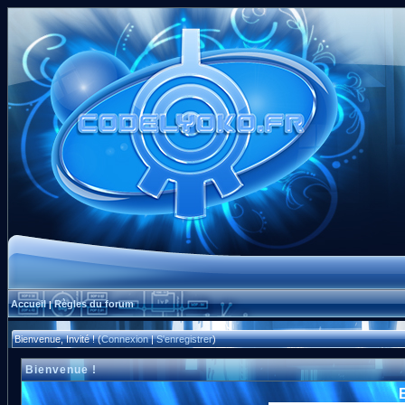
Accueil
Règles du forum
|
Bienvenue, Invité ! (
Connexion
|
S'enregistrer
)
Bienvenue !