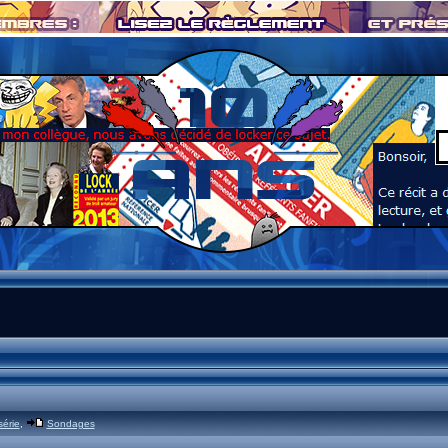
série
,
Sondages