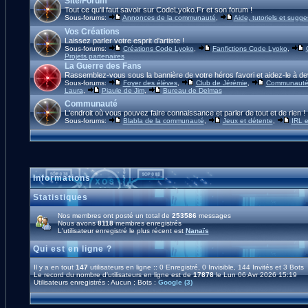
Site/Forum
Tout ce qu'il faut savoir sur CodeLyoko.Fr et son forum !
Sous-forums:
Annonces de la communauté
,
Aide, tutoriels et sugge
Vos Créations
Laissez parler votre esprit d'artiste !
Sous-forums:
Créations Code Lyoko
,
Fanfictions Code Lyoko
,
Projets partenaires
La Guerre des Fans
Rassemblez-vous sous la bannière de votre héros favori et aidez-le à de
Sous-forums:
Foyer des élèves
,
Club de Jérémie
,
Communauté 
Laura
,
Piaule de Jim
,
Bureau de Delmas
Communauté
L'endroit où vous pouvez faire connaissance et parler de tout et de rien !
Sous-forums:
Blabla de la communauté
,
Jeux et détente
,
IRL e
Informations
Statistiques
Nos membres ont posté un total de
253586
messages
Nous avons
8118
membres enregistrés
L'utilisateur enregistré le plus récent est
Nanaïs
Qui est en ligne ?
Il y a en tout
147
utilisateurs en ligne :: 0 Enregistré, 0 Invisible, 144 Invités et 3 Bots
Le record du nombre d'utilisateurs en ligne est de
17878
le Lun 06 Avr 2026 15:19
Utilisateurs enregistrés : Aucun ; Bots :
Google (3)