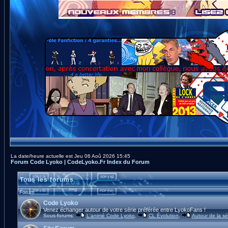
La date/heure actuelle est Jeu 06 Aoû 2026 15:45
Forum Code Lyoko | CodeLyoko.Fr Index du Forum
Tous les forums
Forum
Code Lyoko
Venez échanger autour de votre série préférée entre LyokoFans !
Sous-forums:
L'animé Code Lyoko
,
CL Évolution
,
Autour de la sé