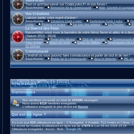
Site/Forum
Tout ce qu'il faut savoir sur CodeLyoko.Fr et son forum !
Sous-forums:
Annonces de la communauté
,
Aide, tutoriels et suggest
Vos Créations
Laissez parler votre esprit d'artiste !
Sous-forums:
Créations Code Lyoko
,
Fanfictions Code Lyoko
,
Gr
Lyoko
,
Fictions et textes
,
Le coin des artistes
,
Le Fanzine
,
P
La Guerre des Fans
Rassemblez-vous sous la bannière de votre héros favori et aidez-le à deve
(Saison 2013 - 2014)
Sous-forums:
Foyer des élèves
,
Club de Jérémie
,
Communauté d'
Tribu d'Odd
,
Salon de Yumi
,
Ligue de William
,
Organisation de L
de Delmas
Communauté
L'endroit où vous pouvez faire connaissance et parler de tout et de rien !
Sous-forums:
Blabla de la communauté
,
Jeux et détente
,
IRL et
Informations
Statistiques
Nos membres ont posté un total de
253586
messages
Nous avons
8118
membres enregistrés
L'utilisateur enregistré le plus récent est
Nanaïs
Qui est en ligne ?
Il y a en tout
515
utilisateurs en ligne :: 0 Enregistré, 0 Invisible, 512 Invités et 3 Bots [
Le record du nombre d'utilisateurs en ligne est de
17878
le Lun 06 Avr 2026 15:19
Utilisateurs enregistrés : Aucun ; Bots :
Google (3)