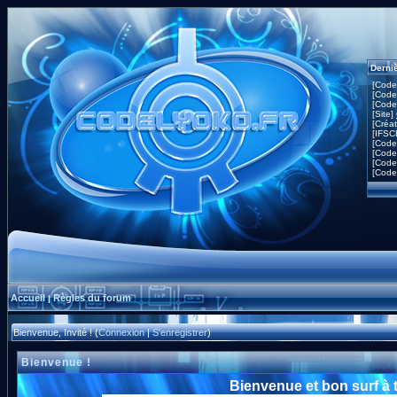
Derni
[Code
[Code
[Code
[Site]
[Créa
[IFSC
[Code
[Code
[Code
[Code
Accueil
Règles du forum
|
Bienvenue, Invité ! (
Connexion
|
S'enregistrer
)
Bienvenue !
Bienvenue et bon surf à 