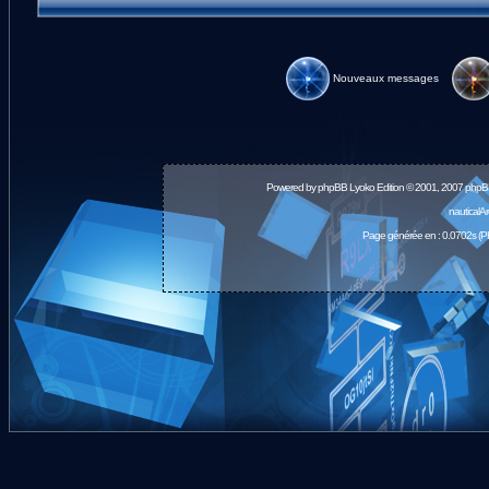
Nouveaux messages
Powered by
phpBB
Lyoko Edition © 2001, 2007 phpB
nauticalA
Page générée en : 0.0702s (P