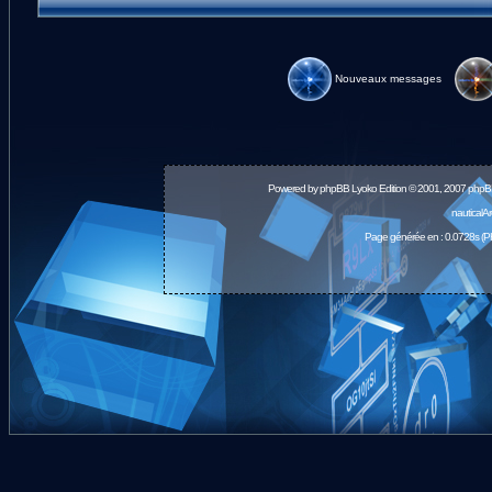
Nouveaux messages
Powered by
phpBB
Lyoko Edition © 2001, 2007 phpB
nauticalA
Page générée en : 0.0728s (P