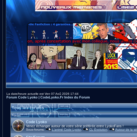
La date/heure actuelle est Ven 07 Aoû 2026 17:44
Forum Code Lyoko | CodeLyoko.Fr Index du Forum
Tous les forums
Forum
Code Lyoko
Venez échanger autour de votre série préférée entre LyokoFans !
Sous-forums:
L'animé Code Lyoko
,
CL Évolution
,
Autour de la sé