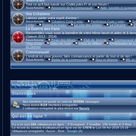
Site/Forum
Tout ce qu'il faut savoir sur CodeLyoko.Fr et son forum !
Sous-forums:
Annonces de la communauté
,
Aide, tutoriels et suggest
Vos Créations
Laissez parler votre esprit d'artiste !
Sous-forums:
Créations Code Lyoko
,
Fanfictions Code Lyoko
,
Gr
Lyoko
,
Fictions et textes
,
Le coin des artistes
,
Le Fanzine
,
P
La Guerre des Fans
Rassemblez-vous sous la bannière de votre héros favori et aidez-le à deve
(Saison 2013 - 2014)
Sous-forums:
Foyer des élèves
,
Club de Jérémie
,
Communauté d'
Tribu d'Odd
,
Salon de Yumi
,
Ligue de William
,
Organisation de L
de Delmas
Communauté
L'endroit où vous pouvez faire connaissance et parler de tout et de rien !
Sous-forums:
Blabla de la communauté
,
Jeux et détente
,
IRL et
Informations
Statistiques
Nos membres ont posté un total de
253586
messages
Nous avons
8118
membres enregistrés
L'utilisateur enregistré le plus récent est
Nanaïs
Qui est en ligne ?
Il y a en tout
163
utilisateurs en ligne :: 0 Enregistré, 0 Invisible, 159 Invités et 4 Bots [
Le record du nombre d'utilisateurs en ligne est de
17878
le Lun 06 Avr 2026 15:19
Utilisateurs enregistrés : Aucun ; Bots :
Google (4)