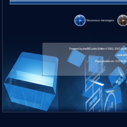
Nouveaux messages
Powered by
phpBB
Lyoko Edition © 2001, 2007 phpB
nauticalA
Page générée en : 0.073s (PH