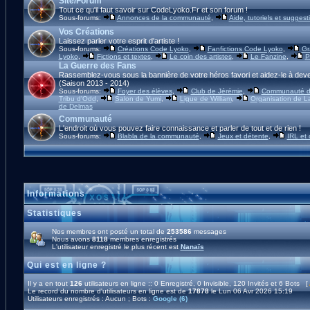
Site/Forum
Tout ce qu'il faut savoir sur CodeLyoko.Fr et son forum !
Sous-forums:
Annonces de la communauté
,
Aide, tutoriels et suggest
Vos Créations
Laissez parler votre esprit d'artiste !
Sous-forums:
Créations Code Lyoko
,
Fanfictions Code Lyoko
,
Gr
Lyoko
,
Fictions et textes
,
Le coin des artistes
,
Le Fanzine
,
P
La Guerre des Fans
Rassemblez-vous sous la bannière de votre héros favori et aidez-le à deve
(Saison 2013 - 2014)
Sous-forums:
Foyer des élèves
,
Club de Jérémie
,
Communauté d'
Tribu d'Odd
,
Salon de Yumi
,
Ligue de William
,
Organisation de L
de Delmas
Communauté
L'endroit où vous pouvez faire connaissance et parler de tout et de rien !
Sous-forums:
Blabla de la communauté
,
Jeux et détente
,
IRL et
Informations
Statistiques
Nos membres ont posté un total de
253586
messages
Nous avons
8118
membres enregistrés
L'utilisateur enregistré le plus récent est
Nanaïs
Qui est en ligne ?
Il y a en tout
126
utilisateurs en ligne :: 0 Enregistré, 0 Invisible, 120 Invités et 6 Bots [
Le record du nombre d'utilisateurs en ligne est de
17878
le Lun 06 Avr 2026 15:19
Utilisateurs enregistrés : Aucun ; Bots :
Google (6)