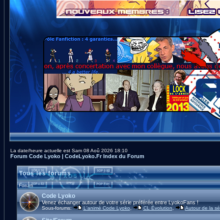
La date/heure actuelle est Sam 08 Aoû 2026 18:10
Forum Code Lyoko | CodeLyoko.Fr Index du Forum
Tous les forums
Forum
Code Lyoko
Venez échanger autour de votre série préférée entre LyokoFans !
Sous-forums:
L'animé Code Lyoko
,
CL Évolution
,
Autour de la sé