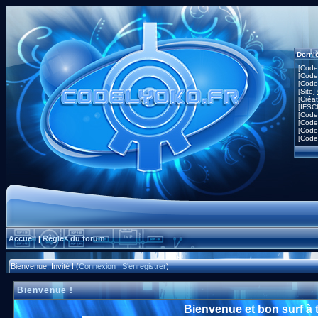
Derni
[Code
[Code
[Code
[Site]
[Créa
[IFSC
[Code
[Code
[Code
[Code
Accueil
Règles du forum
|
Bienvenue, Invité ! (
Connexion
|
S'enregistrer
)
Bienvenue !
Bienvenue et bon surf à 