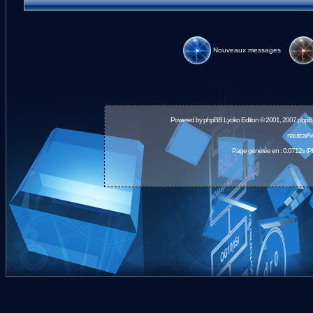
Nouveaux messages
Powered by
phpBB
Lyoko Edition © 2001, 2007 phpB
nauticalA
Page générée en : 0.0712s (P