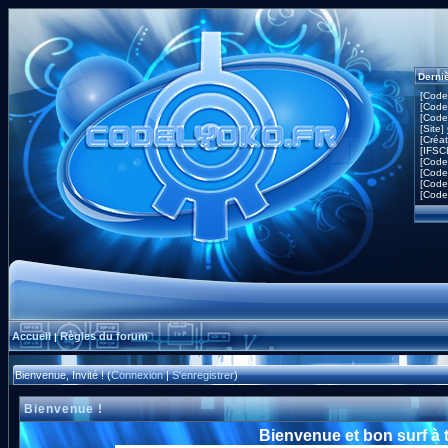
Derni
[Code
[Code
[Code
[Site]
[Créa
[IFSC
[Code
[Code
[Code
[Code
Accueil
Règles du forum
|
Bienvenue, Invité ! (
Connexion
|
S'enregistrer
)
Bienvenue !
Bienvenue et bon surf à 