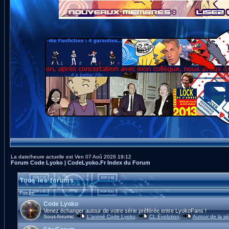
La date/heure actuelle est Ven 07 Aoû 2026 19:12
Forum Code Lyoko | CodeLyoko.Fr Index du Forum
Tous les forums
Forum
Code Lyoko
Venez échanger autour de votre série préférée entre LyokoFans !
Sous-forums:
L'animé Code Lyoko
,
CL Évolution
,
Autour de la sé