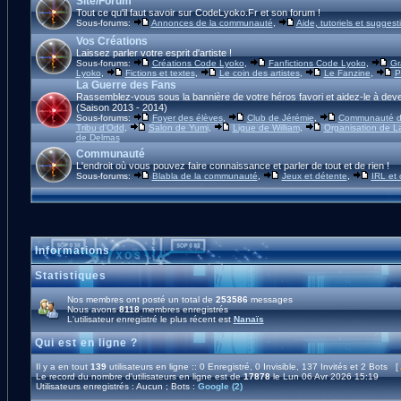
Site/Forum
Tout ce qu'il faut savoir sur CodeLyoko.Fr et son forum !
Sous-forums:
Annonces de la communauté
,
Aide, tutoriels et suggest
Vos Créations
Laissez parler votre esprit d'artiste !
Sous-forums:
Créations Code Lyoko
,
Fanfictions Code Lyoko
,
Gr
Lyoko
,
Fictions et textes
,
Le coin des artistes
,
Le Fanzine
,
P
La Guerre des Fans
Rassemblez-vous sous la bannière de votre héros favori et aidez-le à deve
(Saison 2013 - 2014)
Sous-forums:
Foyer des élèves
,
Club de Jérémie
,
Communauté d'
Tribu d'Odd
,
Salon de Yumi
,
Ligue de William
,
Organisation de L
de Delmas
Communauté
L'endroit où vous pouvez faire connaissance et parler de tout et de rien !
Sous-forums:
Blabla de la communauté
,
Jeux et détente
,
IRL et
Informations
Statistiques
Nos membres ont posté un total de
253586
messages
Nous avons
8118
membres enregistrés
L'utilisateur enregistré le plus récent est
Nanaïs
Qui est en ligne ?
Il y a en tout
139
utilisateurs en ligne :: 0 Enregistré, 0 Invisible, 137 Invités et 2 Bots [
Le record du nombre d'utilisateurs en ligne est de
17878
le Lun 06 Avr 2026 15:19
Utilisateurs enregistrés : Aucun ; Bots :
Google (2)