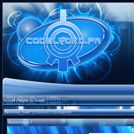
Accueil
Règles du forum
|
Bienvenue, Invité ! (
Connexion
|
S'enregistrer
)
Bienvenue !