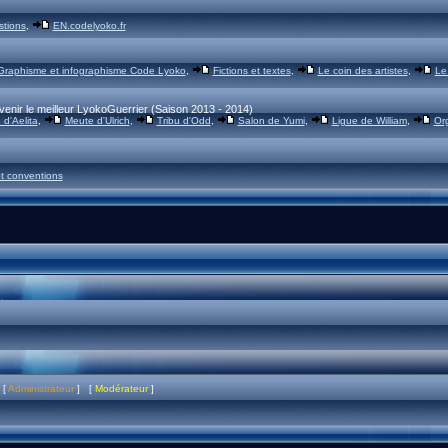
stions
,
EN.codelyoko.fr
Graphisme et infographisme Code Lyoko
,
Fictions et textes
,
Le coin des artistes
,
Le
venir le meilleur LyokoGuerrier (Saison 2013 - 2014)
d'Aelita
,
Meute d'Ulrich
,
Tribu d'Odd
,
Salon de Yumi
,
Ligue de William
,
Or
t conventions
 [
Administrateur
] [
Modérateur
]