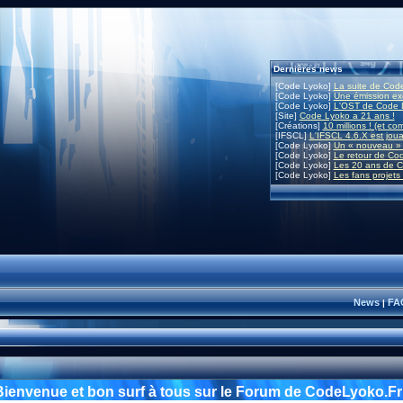
Dernières news
[Code Lyoko]
La suite de Code
[Code Lyoko]
Une émission exc
[Code Lyoko]
L'OST de Code L
[Site]
Code Lyoko a 21 ans !
[Créations]
10 millions ! (et co
[IFSCL]
L'IFSCL 4.6.X est joua
[Code Lyoko]
Un « nouveau » 
[Code Lyoko]
Le retour de Co
[Code Lyoko]
Les 20 ans de C
[Code Lyoko]
Les fans projets
News
FA
|
Bienvenue et bon surf à tous sur le Forum de CodeLyoko.Fr 