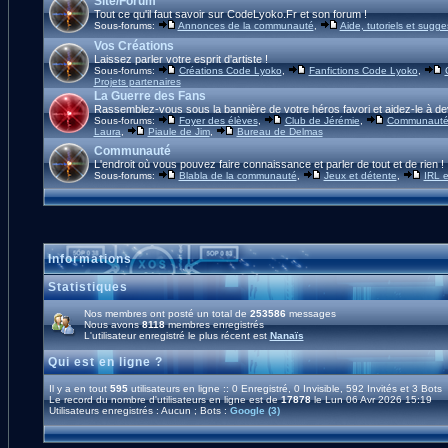
Site/Forum
Tout ce qu'il faut savoir sur CodeLyoko.Fr et son forum !
Sous-forums:
Annonces de la communauté
,
Aide, tutoriels et sugge
Vos Créations
Laissez parler votre esprit d'artiste !
Sous-forums:
Créations Code Lyoko
,
Fanfictions Code Lyoko
,
Projets partenaires
La Guerre des Fans
Rassemblez-vous sous la bannière de votre héros favori et aidez-le à de
Sous-forums:
Foyer des élèves
,
Club de Jérémie
,
Communauté 
Laura
,
Piaule de Jim
,
Bureau de Delmas
Communauté
L'endroit où vous pouvez faire connaissance et parler de tout et de rien !
Sous-forums:
Blabla de la communauté
,
Jeux et détente
,
IRL e
Informations
Statistiques
Nos membres ont posté un total de
253586
messages
Nous avons
8118
membres enregistrés
L'utilisateur enregistré le plus récent est
Nanaïs
Qui est en ligne ?
Il y a en tout
595
utilisateurs en ligne :: 0 Enregistré, 0 Invisible, 592 Invités et 3 Bots
Le record du nombre d'utilisateurs en ligne est de
17878
le Lun 06 Avr 2026 15:19
Utilisateurs enregistrés : Aucun ; Bots :
Google (3)