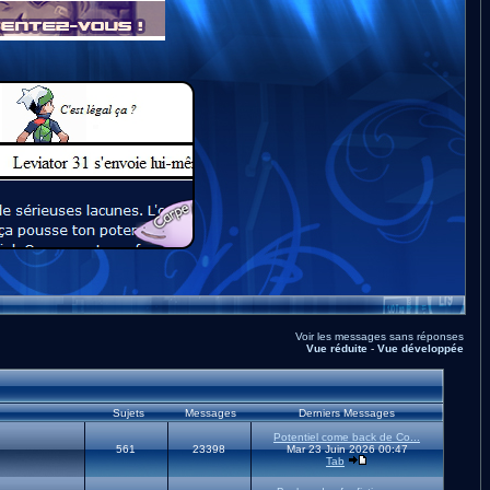
Voir les messages sans réponses
Vue réduite
-
Vue développée
Sujets
Messages
Derniers Messages
Potentiel come back de Co...
561
23398
Mar 23 Juin 2026 00:47
Tab