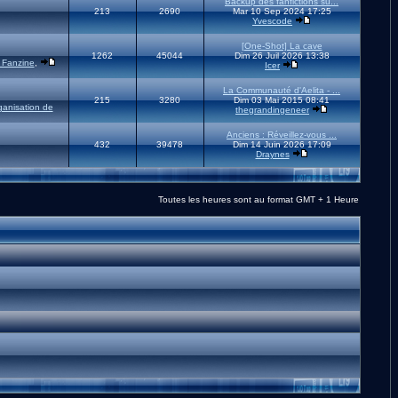
Backup des fanfictions su...
213
2690
Mar 10 Sep 2024 17:25
Yvescode
[One-Shot] La cave
1262
45044
Dim 26 Juil 2026 13:38
 Fanzine
,
Icer
La Communauté d'Aelita - ...
215
3280
Dim 03 Mai 2015 08:41
ganisation de
thegrandingeneer
Anciens : Réveillez-vous ...
432
39478
Dim 14 Juin 2026 17:09
Draynes
Toutes les heures sont au format GMT + 1 Heure