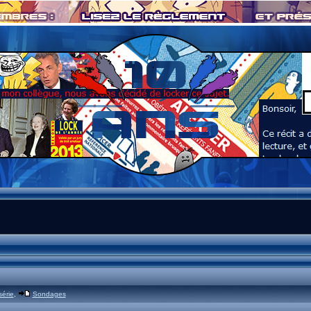
série
,
Sondages