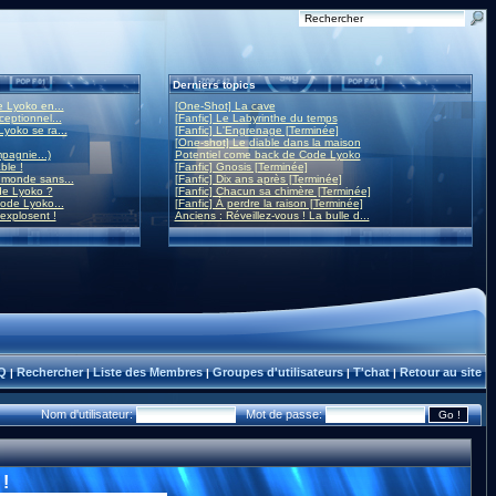
Derniers topics
 Lyoko en...
[One-Shot] La cave
eptionnel...
[Fanfic] Le Labyrinthe du temps
yoko se ra...
[Fanfic] L'Engrenage [Terminée]
[One-shot] Le diable dans la maison
mpagnie...)
Potentiel come back de Code Lyoko
ble !
[Fanfic] Gnosis [Terminée]
monde sans...
[Fanfic] Dix ans après [Terminée]
de Lyoko ?
[Fanfic] Chacun sa chimère [Terminée]
ode Lyoko...
[Fanfic] À perdre la raison [Terminée]
 explosent !
Anciens : Réveillez-vous ! La bulle d...
Q
Rechercher
Liste des Membres
Groupes d'utilisateurs
T'chat
Retour au site
|
|
|
|
|
Nom d'utilisateur:
Mot de passe:
!