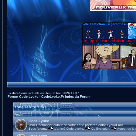
La date/heure actuelle est Jeu 06 Aoû 2026 17:37
Forum Code Lyoko | CodeLyoko.Fr Index du Forum
Tous les forums
Forum
Code Lyoko
Venez échanger autour de votre série préférée entre LyokoFans !
Sous-forums:
L'animé Code Lyoko
,
CL Évolution
,
Autour de la 