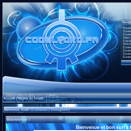
Derni
[Code
[Code
[Code
[Site]
[Créa
[IFSC
[Code
[Code
[Code
[Code
Accueil
Règles du forum
|
Bienvenue, Invité ! (
Connexion
|
S'enregistrer
)
Bienvenue !
Bienvenue et bon surf à 