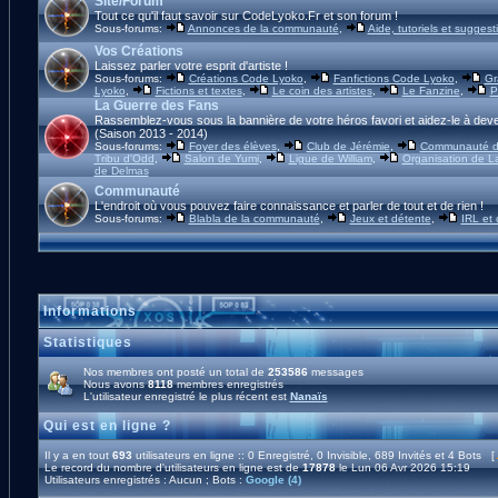
Site/Forum
Tout ce qu'il faut savoir sur CodeLyoko.Fr et son forum !
Sous-forums:
Annonces de la communauté
,
Aide, tutoriels et suggest
Vos Créations
Laissez parler votre esprit d'artiste !
Sous-forums:
Créations Code Lyoko
,
Fanfictions Code Lyoko
,
Gr
Lyoko
,
Fictions et textes
,
Le coin des artistes
,
Le Fanzine
,
P
La Guerre des Fans
Rassemblez-vous sous la bannière de votre héros favori et aidez-le à deve
(Saison 2013 - 2014)
Sous-forums:
Foyer des élèves
,
Club de Jérémie
,
Communauté d'
Tribu d'Odd
,
Salon de Yumi
,
Ligue de William
,
Organisation de L
de Delmas
Communauté
L'endroit où vous pouvez faire connaissance et parler de tout et de rien !
Sous-forums:
Blabla de la communauté
,
Jeux et détente
,
IRL et
Informations
Statistiques
Nos membres ont posté un total de
253586
messages
Nous avons
8118
membres enregistrés
L'utilisateur enregistré le plus récent est
Nanaïs
Qui est en ligne ?
Il y a en tout
693
utilisateurs en ligne :: 0 Enregistré, 0 Invisible, 689 Invités et 4 Bots [
Le record du nombre d'utilisateurs en ligne est de
17878
le Lun 06 Avr 2026 15:19
Utilisateurs enregistrés : Aucun ; Bots :
Google (4)