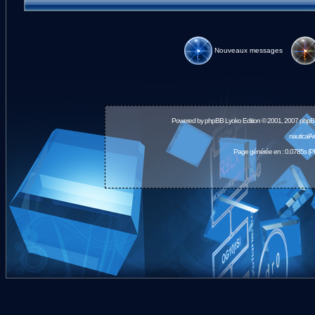
Nouveaux messages
Powered by
phpBB
Lyoko Edition © 2001, 2007 phpB
nauticalA
Page générée en : 0.0785s (P