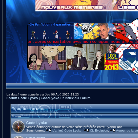
La date/heure actuelle est Jeu 06 Aoû 2026 23:23
Forum Code Lyoko | CodeLyoko.Fr Index du Forum
Tous les forums
Forum
Code Lyoko
Venez échanger autour de votre série préférée entre LyokoFans !
Sous-forums:
L'animé Code Lyoko
,
CL Évolution
,
Autour de la sé