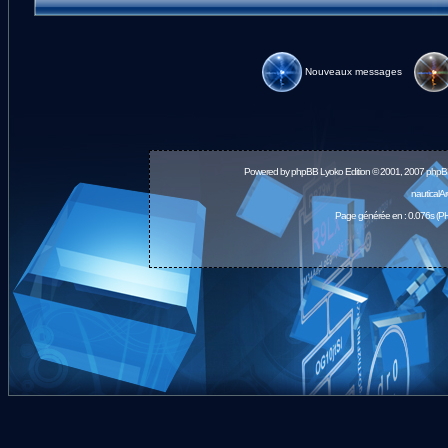
Nouveaux messages
Powered by
phpBB
Lyoko Edition © 2001, 2007 phpB
nauticalA
Page générée en : 0.076s (PH