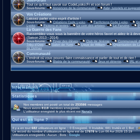
Site/Forum
Tout ce qu'il faut savoir sur CodeLyoko.Fr et son forum !
Sous-forums:
Annonces de la communauté
,
Aide, tutoriels et suggest
Vos Créations
Laissez parler votre esprit d'artiste !
Sous-forums:
Créations Code Lyoko
,
Fanfictions Code Lyoko
,
Gr
Lyoko
,
Fictions et textes
,
Le coin des artistes
,
Le Fanzine
,
P
La Guerre des Fans
Rassemblez-vous sous la bannière de votre héros favori et aidez-le à deve
(Saison 2013 - 2014)
Sous-forums:
Foyer des élèves
,
Club de Jérémie
,
Communauté d'
Tribu d'Odd
,
Salon de Yumi
,
Ligue de William
,
Organisation de L
de Delmas
Communauté
L'endroit où vous pouvez faire connaissance et parler de tout et de rien !
Sous-forums:
Blabla de la communauté
,
Jeux et détente
,
IRL et
Informations
Statistiques
Nos membres ont posté un total de
253586
messages
Nous avons
8118
membres enregistrés
L'utilisateur enregistré le plus récent est
Nanaïs
Qui est en ligne ?
Il y a en tout
682
utilisateurs en ligne :: 0 Enregistré, 0 Invisible, 681 Invités et 1 Bot [
A
Le record du nombre d'utilisateurs en ligne est de
17878
le Lun 06 Avr 2026 15:19
Utilisateurs enregistrés : Aucun ; Bots :
Google