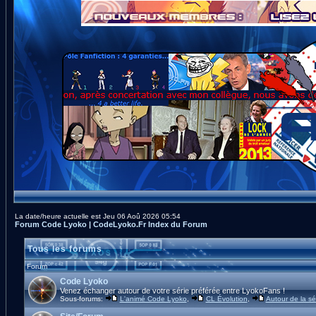
La date/heure actuelle est Jeu 06 Aoû 2026 05:54
Forum Code Lyoko | CodeLyoko.Fr Index du Forum
Tous les forums
Forum
Code Lyoko
Venez échanger autour de votre série préférée entre LyokoFans !
Sous-forums:
L'animé Code Lyoko
,
CL Évolution
,
Autour de la sé