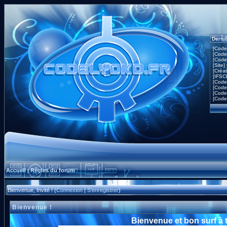
Derni
[Code
[Code
[Code
[Site]
[Créa
[IFSC
[Code
[Code
[Code
[Code
Accueil
Règles du forum
|
Bienvenue, Invité ! (
Connexion
|
S'enregistrer
)
Bienvenue !
Bienvenue et bon surf à 