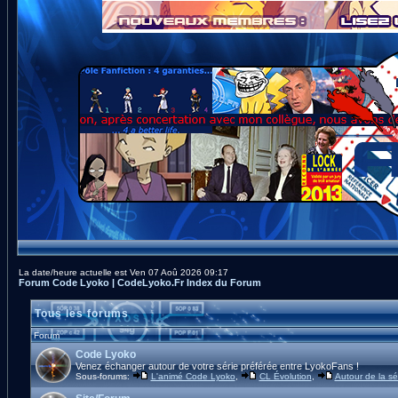
La date/heure actuelle est Ven 07 Aoû 2026 09:17
Forum Code Lyoko | CodeLyoko.Fr Index du Forum
Tous les forums
Forum
Code Lyoko
Venez échanger autour de votre série préférée entre LyokoFans !
Sous-forums:
L'animé Code Lyoko
,
CL Évolution
,
Autour de la sé