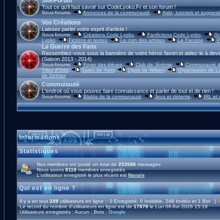
Site/Forum
Tout ce qu'il faut savoir sur CodeLyoko.Fr et son forum !
Sous-forums:
Annonces de la communauté
,
Aide, tutoriels et suggest
Vos Créations
Laissez parler votre esprit d'artiste !
Sous-forums:
Créations Code Lyoko
,
Fanfictions Code Lyoko
,
Gr
Lyoko
,
Fictions et textes
,
Le coin des artistes
,
Le Fanzine
,
P
La Guerre des Fans
Rassemblez-vous sous la bannière de votre héros favori et aidez-le à deve
(Saison 2013 - 2014)
Sous-forums:
Foyer des élèves
,
Club de Jérémie
,
Communauté d'
Tribu d'Odd
,
Salon de Yumi
,
Ligue de William
,
Organisation de L
de Delmas
Communauté
L'endroit où vous pouvez faire connaissance et parler de tout et de rien !
Sous-forums:
Blabla de la communauté
,
Jeux et détente
,
IRL et
Informations
Statistiques
Nos membres ont posté un total de
253586
messages
Nous avons
8118
membres enregistrés
L'utilisateur enregistré le plus récent est
Nanaïs
Qui est en ligne ?
Il y a en tout
249
utilisateurs en ligne :: 0 Enregistré, 0 Invisible, 248 Invités et 1 Bot [
A
Le record du nombre d'utilisateurs en ligne est de
17878
le Lun 06 Avr 2026 15:19
Utilisateurs enregistrés : Aucun ; Bots :
Google