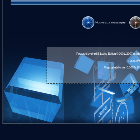
Nouveaux messages
Powered by
phpBB
Lyoko Edition © 2001, 2007 phpB
nauticalA
Page générée en : 0.0679s (P