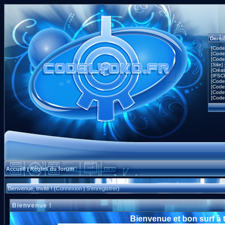
Derni
[Code
[Code
[Code
[Site]
[Créa
[IFSC
[Code
[Code
[Code
[Code
Accueil
Règles du forum
|
Bienvenue, Invité ! (
Connexion
|
S'enregistrer
)
Bienvenue !
Bienvenue et bon surf à 