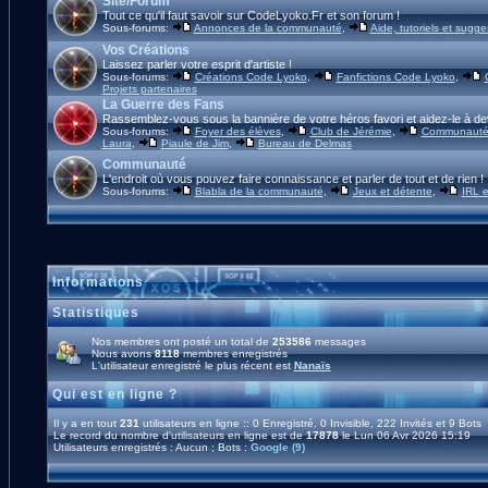
Site/Forum
Tout ce qu'il faut savoir sur CodeLyoko.Fr et son forum !
Sous-forums:
Annonces de la communauté
,
Aide, tutoriels et sugge
Vos Créations
Laissez parler votre esprit d'artiste !
Sous-forums:
Créations Code Lyoko
,
Fanfictions Code Lyoko
,
Projets partenaires
La Guerre des Fans
Rassemblez-vous sous la bannière de votre héros favori et aidez-le à de
Sous-forums:
Foyer des élèves
,
Club de Jérémie
,
Communauté 
Laura
,
Piaule de Jim
,
Bureau de Delmas
Communauté
L'endroit où vous pouvez faire connaissance et parler de tout et de rien !
Sous-forums:
Blabla de la communauté
,
Jeux et détente
,
IRL e
Informations
Statistiques
Nos membres ont posté un total de
253586
messages
Nous avons
8118
membres enregistrés
L'utilisateur enregistré le plus récent est
Nanaïs
Qui est en ligne ?
Il y a en tout
231
utilisateurs en ligne :: 0 Enregistré, 0 Invisible, 222 Invités et 9 Bots
Le record du nombre d'utilisateurs en ligne est de
17878
le Lun 06 Avr 2026 15:19
Utilisateurs enregistrés : Aucun ; Bots :
Google (9)