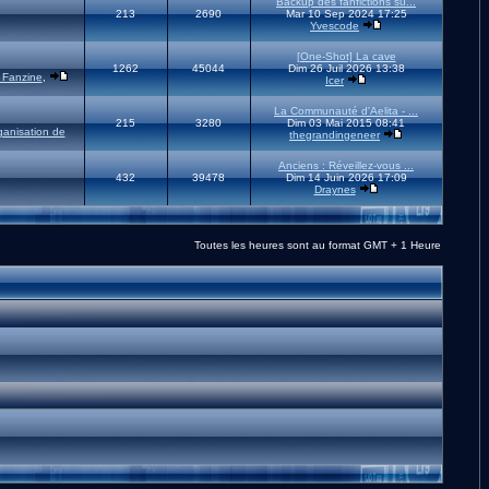
Backup des fanfictions su...
213
2690
Mar 10 Sep 2024 17:25
Yvescode
[One-Shot] La cave
1262
45044
Dim 26 Juil 2026 13:38
 Fanzine
,
Icer
La Communauté d'Aelita - ...
215
3280
Dim 03 Mai 2015 08:41
ganisation de
thegrandingeneer
Anciens : Réveillez-vous ...
432
39478
Dim 14 Juin 2026 17:09
Draynes
Toutes les heures sont au format GMT + 1 Heure