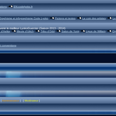
stions
,
EN.codelyoko.fr
Graphisme et infographisme Code Lyoko
,
Fictions et textes
,
Le coin des artistes
,
Le
venir le meilleur LyokoGuerrier (Saison 2013 - 2014)
d'Aelita
,
Meute d'Ulrich
,
Tribu d'Odd
,
Salon de Yumi
,
Ligue de William
,
Or
t conventions
 [
Administrateur
] [
Modérateur
]