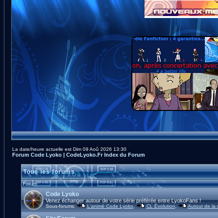
La date/heure actuelle est Dim 09 Aoû 2026 13:30
Forum Code Lyoko | CodeLyoko.Fr Index du Forum
Tous les forums
Forum
Code Lyoko
Venez échanger autour de votre série préférée entre LyokoFans !
Sous-forums:
L'animé Code Lyoko
,
CL Évolution
,
Autour de la 