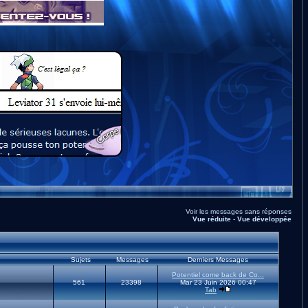
Voir les messages sans réponses
Vue réduite
-
Vue développée
Sujets
Messages
Derniers Messages
Potentiel come back de Co...
561
23398
Mar 23 Juin 2026 00:47
Tab