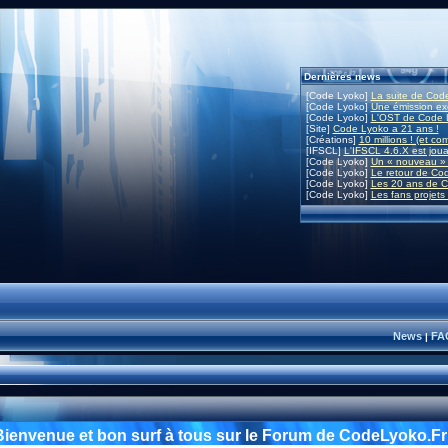
Dernières news
[Code Lyoko]
La suite de Code
[Code Lyoko]
Une émission exc
[Code Lyoko]
L'OST de Code L
[Site]
Code Lyoko a 21 ans !
[Créations]
10 millions ! (et co
[IFSCL]
L'IFSCL 4.6.X est joua
[Code Lyoko]
Un « nouveau » 
[Code Lyoko]
Le retour de Co
[Code Lyoko]
Les 20 ans de C
[Code Lyoko]
Les fans projets
News
FA
|
Bienvenue et bon surf à tous sur le Forum de CodeLyoko.Fr 