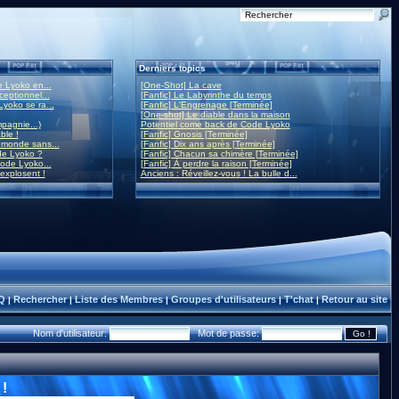
Derniers topics
 Lyoko en...
[One-Shot] La cave
eptionnel...
[Fanfic] Le Labyrinthe du temps
yoko se ra...
[Fanfic] L'Engrenage [Terminée]
[One-shot] Le diable dans la maison
mpagnie...)
Potentiel come back de Code Lyoko
ble !
[Fanfic] Gnosis [Terminée]
monde sans...
[Fanfic] Dix ans après [Terminée]
de Lyoko ?
[Fanfic] Chacun sa chimère [Terminée]
ode Lyoko...
[Fanfic] À perdre la raison [Terminée]
 explosent !
Anciens : Réveillez-vous ! La bulle d...
Q
Rechercher
Liste des Membres
Groupes d'utilisateurs
T'chat
Retour au site
|
|
|
|
|
Nom d'utilisateur:
Mot de passe:
!