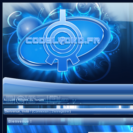
Accueil
Règles du forum
|
Bienvenue, Invité ! (
Connexion
|
S'enregistrer
)
Bienvenue !