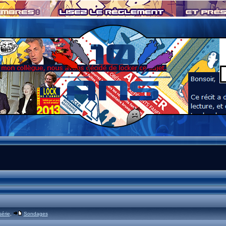
série
,
Sondages