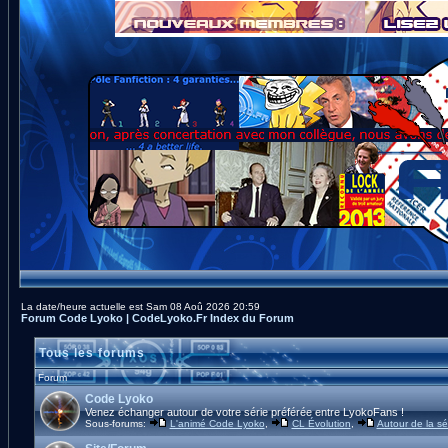
La date/heure actuelle est Sam 08 Aoû 2026 20:59
Forum Code Lyoko | CodeLyoko.Fr Index du Forum
Tous les forums
Forum
Code Lyoko
Venez échanger autour de votre série préférée entre LyokoFans !
Sous-forums:
L'animé Code Lyoko
,
CL Évolution
,
Autour de la sé