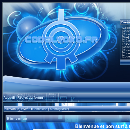
Derni
[Code
[Code
[Code
[Site]
[Créa
[IFSC
[Code
[Code
[Code
[Code
Accueil
Règles du forum
|
Bienvenue, Invité ! (
Connexion
|
S'enregistrer
)
Bienvenue !
Bienvenue et bon surf à 