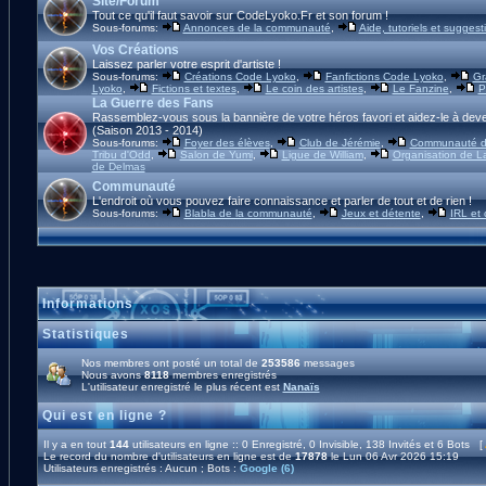
Site/Forum
Tout ce qu'il faut savoir sur CodeLyoko.Fr et son forum !
Sous-forums:
Annonces de la communauté
,
Aide, tutoriels et suggest
Vos Créations
Laissez parler votre esprit d'artiste !
Sous-forums:
Créations Code Lyoko
,
Fanfictions Code Lyoko
,
Gr
Lyoko
,
Fictions et textes
,
Le coin des artistes
,
Le Fanzine
,
P
La Guerre des Fans
Rassemblez-vous sous la bannière de votre héros favori et aidez-le à deve
(Saison 2013 - 2014)
Sous-forums:
Foyer des élèves
,
Club de Jérémie
,
Communauté d'
Tribu d'Odd
,
Salon de Yumi
,
Ligue de William
,
Organisation de L
de Delmas
Communauté
L'endroit où vous pouvez faire connaissance et parler de tout et de rien !
Sous-forums:
Blabla de la communauté
,
Jeux et détente
,
IRL et
Informations
Statistiques
Nos membres ont posté un total de
253586
messages
Nous avons
8118
membres enregistrés
L'utilisateur enregistré le plus récent est
Nanaïs
Qui est en ligne ?
Il y a en tout
144
utilisateurs en ligne :: 0 Enregistré, 0 Invisible, 138 Invités et 6 Bots [
Le record du nombre d'utilisateurs en ligne est de
17878
le Lun 06 Avr 2026 15:19
Utilisateurs enregistrés : Aucun ; Bots :
Google (6)