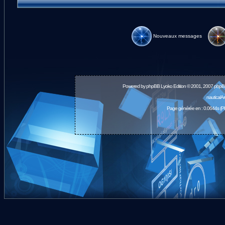
Nouveaux messages
Powered by
phpBB
Lyoko Edition © 2001, 2007 phpB
nauticalA
Page générée en : 0.0644s (P