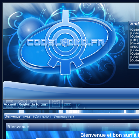
Derni
[Code
[Code
[Code
[Site]
[Créa
[IFSC
[Code
[Code
[Code
[Code
Accueil
Règles du forum
|
Bienvenue, Invité ! (
Connexion
|
S'enregistrer
)
Bienvenue !
Bienvenue et bon surf à 