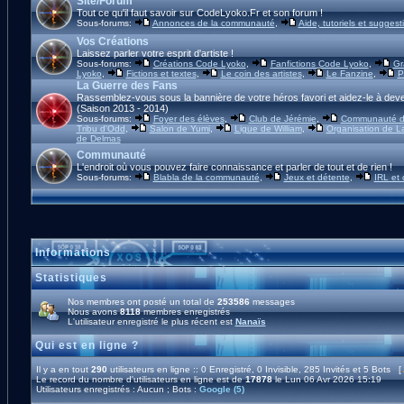
Site/Forum
Tout ce qu'il faut savoir sur CodeLyoko.Fr et son forum !
Sous-forums:
Annonces de la communauté
,
Aide, tutoriels et suggest
Vos Créations
Laissez parler votre esprit d'artiste !
Sous-forums:
Créations Code Lyoko
,
Fanfictions Code Lyoko
,
Gr
Lyoko
,
Fictions et textes
,
Le coin des artistes
,
Le Fanzine
,
P
La Guerre des Fans
Rassemblez-vous sous la bannière de votre héros favori et aidez-le à deve
(Saison 2013 - 2014)
Sous-forums:
Foyer des élèves
,
Club de Jérémie
,
Communauté d'
Tribu d'Odd
,
Salon de Yumi
,
Ligue de William
,
Organisation de L
de Delmas
Communauté
L'endroit où vous pouvez faire connaissance et parler de tout et de rien !
Sous-forums:
Blabla de la communauté
,
Jeux et détente
,
IRL et
Informations
Statistiques
Nos membres ont posté un total de
253586
messages
Nous avons
8118
membres enregistrés
L'utilisateur enregistré le plus récent est
Nanaïs
Qui est en ligne ?
Il y a en tout
290
utilisateurs en ligne :: 0 Enregistré, 0 Invisible, 285 Invités et 5 Bots [
Le record du nombre d'utilisateurs en ligne est de
17878
le Lun 06 Avr 2026 15:19
Utilisateurs enregistrés : Aucun ; Bots :
Google (5)