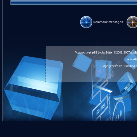
Nouveaux messages
Powered by
phpBB
Lyoko Edition © 2001, 2007 phpB
nauticalA
Page générée en : 0.0737s (P