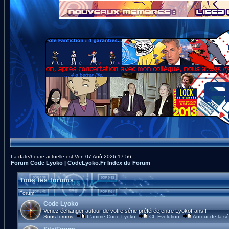
La date/heure actuelle est Ven 07 Aoû 2026 17:56
Forum Code Lyoko | CodeLyoko.Fr Index du Forum
Tous les forums
Forum
Code Lyoko
Venez échanger autour de votre série préférée entre LyokoFans !
Sous-forums:
L'animé Code Lyoko
,
CL Évolution
,
Autour de la sé