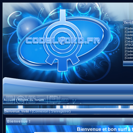
Derni
[Code
[Code
[Code
[Site]
[Créa
[IFSC
[Code
[Code
[Code
[Code
Accueil
Règles du forum
|
Bienvenue, Invité ! (
Connexion
|
S'enregistrer
)
Bienvenue !
Bienvenue et bon surf à 