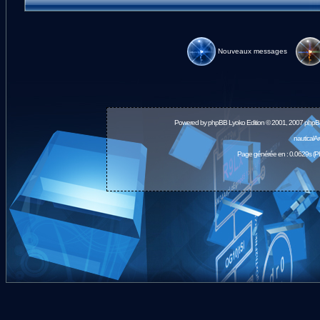
Nouveaux messages
Powered by
phpBB
Lyoko Edition © 2001, 2007 phpB
nauticalA
Page générée en : 0.0629s (P