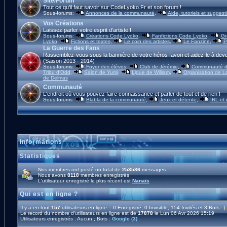
Site/Forum
Tout ce qu'il faut savoir sur CodeLyoko.Fr et son forum !
Sous-forums:
Annonces de la communauté
,
Aide, tutoriels et suggest
Vos Créations
Laissez parler votre esprit d'artiste !
Sous-forums:
Créations Code Lyoko
,
Fanfictions Code Lyoko
,
Gr
Lyoko
,
Fictions et textes
,
Le coin des artistes
,
Le Fanzine
,
P
La Guerre des Fans
Rassemblez-vous sous la bannière de votre héros favori et aidez-le à deve
(Saison 2013 - 2014)
Sous-forums:
Foyer des élèves
,
Club de Jérémie
,
Communauté d'
Tribu d'Odd
,
Salon de Yumi
,
Ligue de William
,
Organisation de L
de Delmas
Communauté
L'endroit où vous pouvez faire connaissance et parler de tout et de rien !
Sous-forums:
Blabla de la communauté
,
Jeux et détente
,
IRL et
Informations
Statistiques
Nos membres ont posté un total de
253586
messages
Nous avons
8118
membres enregistrés
L'utilisateur enregistré le plus récent est
Nanaïs
Qui est en ligne ?
Il y a en tout
157
utilisateurs en ligne :: 0 Enregistré, 0 Invisible, 154 Invités et 3 Bots [
Le record du nombre d'utilisateurs en ligne est de
17878
le Lun 06 Avr 2026 15:19
Utilisateurs enregistrés : Aucun ; Bots :
Google (3)