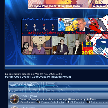
La date/heure actuelle est Ven 07 Aoû 2026 19:56
Forum Code Lyoko | CodeLyoko.Fr Index du Forum
Tous les forums
Forum
Code Lyoko
Venez échanger autour de votre série préférée entre LyokoFans !
Sous-forums:
L'animé Code Lyoko
,
CL Évolution
,
Autour de la sé