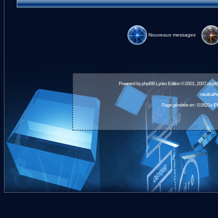
Nouveaux messages
Powered by
phpBB
Lyoko Edition © 2001, 2007 phpB
nauticalA
Page générée en : 0.0621s (P