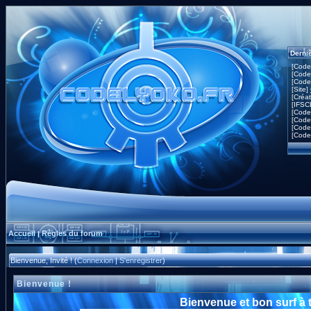
Derni
[Code
[Code
[Code
[Site]
[Créa
[IFSC
[Code
[Code
[Code
[Code
Accueil
Règles du forum
|
Bienvenue, Invité ! (
Connexion
|
S'enregistrer
)
Bienvenue !
Bienvenue et bon surf à 