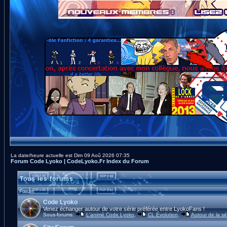
La date/heure actuelle est Dim 09 Aoû 2026 07:35
Forum Code Lyoko | CodeLyoko.Fr Index du Forum
Tous les forums
Forum
Code Lyoko
Venez échanger autour de votre série préférée entre LyokoFans !
Sous-forums:
L'animé Code Lyoko
,
CL Évolution
,
Autour de la sé