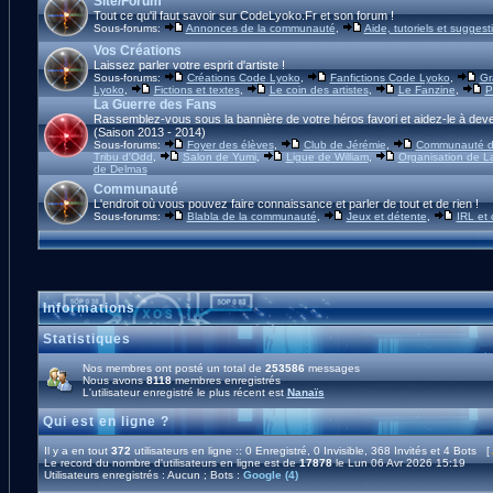
Site/Forum
Tout ce qu'il faut savoir sur CodeLyoko.Fr et son forum !
Sous-forums:
Annonces de la communauté
,
Aide, tutoriels et suggest
Vos Créations
Laissez parler votre esprit d'artiste !
Sous-forums:
Créations Code Lyoko
,
Fanfictions Code Lyoko
,
Gr
Lyoko
,
Fictions et textes
,
Le coin des artistes
,
Le Fanzine
,
P
La Guerre des Fans
Rassemblez-vous sous la bannière de votre héros favori et aidez-le à deve
(Saison 2013 - 2014)
Sous-forums:
Foyer des élèves
,
Club de Jérémie
,
Communauté d'
Tribu d'Odd
,
Salon de Yumi
,
Ligue de William
,
Organisation de L
de Delmas
Communauté
L'endroit où vous pouvez faire connaissance et parler de tout et de rien !
Sous-forums:
Blabla de la communauté
,
Jeux et détente
,
IRL et
Informations
Statistiques
Nos membres ont posté un total de
253586
messages
Nous avons
8118
membres enregistrés
L'utilisateur enregistré le plus récent est
Nanaïs
Qui est en ligne ?
Il y a en tout
372
utilisateurs en ligne :: 0 Enregistré, 0 Invisible, 368 Invités et 4 Bots [
Le record du nombre d'utilisateurs en ligne est de
17878
le Lun 06 Avr 2026 15:19
Utilisateurs enregistrés : Aucun ; Bots :
Google (4)