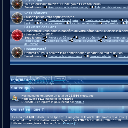
Site/Forum
Tout ce qu'il faut savoir sur CodeLyoko.Fr et son forum !
Sous-forums:
Annonces de la communauté
,
Aide, tutoriels et suggest
Vos Créations
Laissez parler votre esprit d'artiste !
Sous-forums:
Créations Code Lyoko
,
Fanfictions Code Lyoko
,
Gr
Lyoko
,
Fictions et textes
,
Le coin des artistes
,
Le Fanzine
,
P
La Guerre des Fans
Rassemblez-vous sous la bannière de votre héros favori et aidez-le à deve
(Saison 2013 - 2014)
Sous-forums:
Foyer des élèves
,
Club de Jérémie
,
Communauté d'
Tribu d'Odd
,
Salon de Yumi
,
Ligue de William
,
Organisation de L
de Delmas
Communauté
L'endroit où vous pouvez faire connaissance et parler de tout et de rien !
Sous-forums:
Blabla de la communauté
,
Jeux et détente
,
IRL et
Informations
Statistiques
Nos membres ont posté un total de
253586
messages
Nous avons
8118
membres enregistrés
L'utilisateur enregistré le plus récent est
Nanaïs
Qui est en ligne ?
Il y a en tout
400
utilisateurs en ligne :: 0 Enregistré, 0 Invisible, 396 Invités et 4 Bots [
Le record du nombre d'utilisateurs en ligne est de
17878
le Lun 06 Avr 2026 15:19
Utilisateurs enregistrés : Aucun ; Bots :
Google (4)