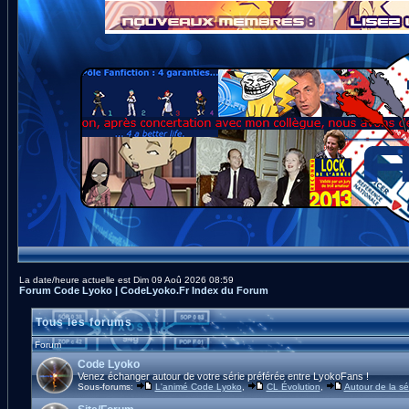
La date/heure actuelle est Dim 09 Aoû 2026 08:59
Forum Code Lyoko | CodeLyoko.Fr Index du Forum
Tous les forums
Forum
Code Lyoko
Venez échanger autour de votre série préférée entre LyokoFans !
Sous-forums:
L'animé Code Lyoko
,
CL Évolution
,
Autour de la sé