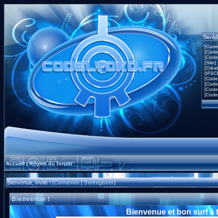
Derni
[Code
[Code
[Code
[Site]
[Créa
[IFSC
[Code
[Code
[Code
[Code
Accueil
Règles du forum
|
Bienvenue, Invité ! (
Connexion
|
S'enregistrer
)
Bienvenue !
Bienvenue et bon surf à 