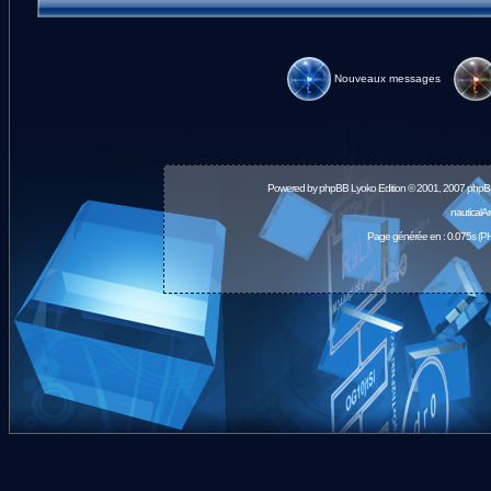
Nouveaux messages
Powered by
phpBB
Lyoko Edition © 2001, 2007 phpB
nauticalA
Page générée en : 0.075s (PH