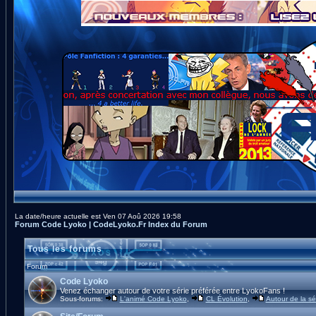
La date/heure actuelle est Ven 07 Aoû 2026 19:58
Forum Code Lyoko | CodeLyoko.Fr Index du Forum
Tous les forums
Forum
Code Lyoko
Venez échanger autour de votre série préférée entre LyokoFans !
Sous-forums:
L'animé Code Lyoko
,
CL Évolution
,
Autour de la sé