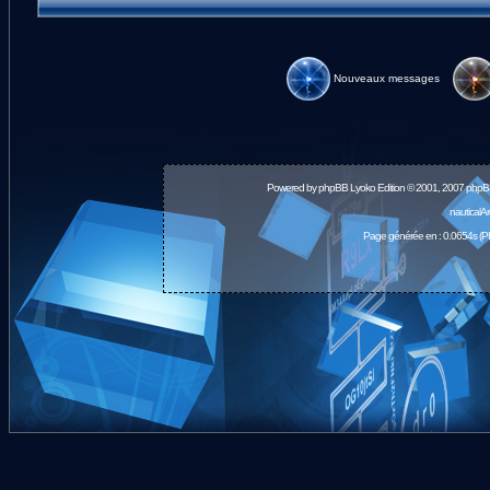
Nouveaux messages
Powered by
phpBB
Lyoko Edition © 2001, 2007 phpB
nauticalA
Page générée en : 0.0654s (P