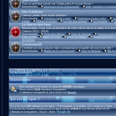
Site/Forum
Tout ce qu'il faut savoir sur CodeLyoko.Fr et son forum !
Sous-forums:
Annonces de la communauté
,
Aide, tutoriels et suggest
Vos Créations
Laissez parler votre esprit d'artiste !
Sous-forums:
Créations Code Lyoko
,
Fanfictions Code Lyoko
,
Gr
Lyoko
,
Fictions et textes
,
Le coin des artistes
,
Le Fanzine
,
P
La Guerre des Fans
Rassemblez-vous sous la bannière de votre héros favori et aidez-le à deve
(Saison 2013 - 2014)
Sous-forums:
Foyer des élèves
,
Club de Jérémie
,
Communauté d'
Tribu d'Odd
,
Salon de Yumi
,
Ligue de William
,
Organisation de L
de Delmas
Communauté
L'endroit où vous pouvez faire connaissance et parler de tout et de rien !
Sous-forums:
Blabla de la communauté
,
Jeux et détente
,
IRL et
Informations
Statistiques
Nos membres ont posté un total de
253586
messages
Nous avons
8118
membres enregistrés
L'utilisateur enregistré le plus récent est
Nanaïs
Qui est en ligne ?
Il y a en tout
139
utilisateurs en ligne :: 0 Enregistré, 0 Invisible, 137 Invités et 2 Bots [
Le record du nombre d'utilisateurs en ligne est de
17878
le Lun 06 Avr 2026 15:19
Utilisateurs enregistrés : Aucun ; Bots :
Google (2)