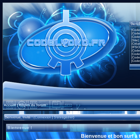
Derni
[Code
[Code
[Code
[Site]
[Créa
[IFSC
[Code
[Code
[Code
[Code
Accueil
Règles du forum
|
Bienvenue, Invité ! (
Connexion
|
S'enregistrer
)
Bienvenue !
Bienvenue et bon surf à 