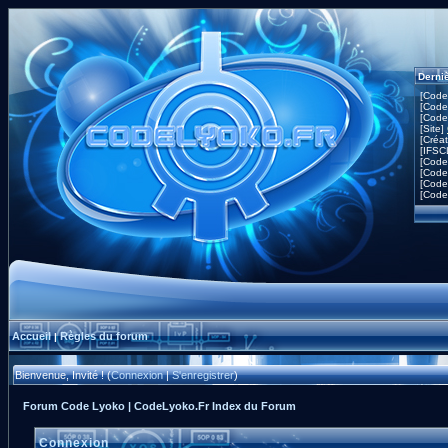
Derni
[Code
[Code
[Code
[Site]
[Créa
[IFSC
[Code
[Code
[Code
[Code
Accueil
Règles du forum
|
Bienvenue, Invité ! (
Connexion
|
S'enregistrer
)
Forum Code Lyoko | CodeLyoko.Fr Index du Forum
Connexion