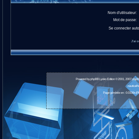
Nom d'utilisateur:
Mot de passe:
Se connecter aut
J'ai 
Powered by
phpBB
Lyoko Edition © 2001, 2007 phpB
nauticalA
Page générée en : 0.0339s (P