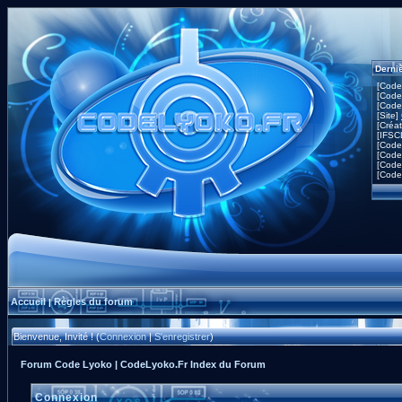
Derni
[Code
[Code
[Code
[Site]
[Créa
[IFSC
[Code
[Code
[Code
[Code
Accueil
Règles du forum
|
Bienvenue, Invité ! (
Connexion
|
S'enregistrer
)
Forum Code Lyoko | CodeLyoko.Fr Index du Forum
Connexion