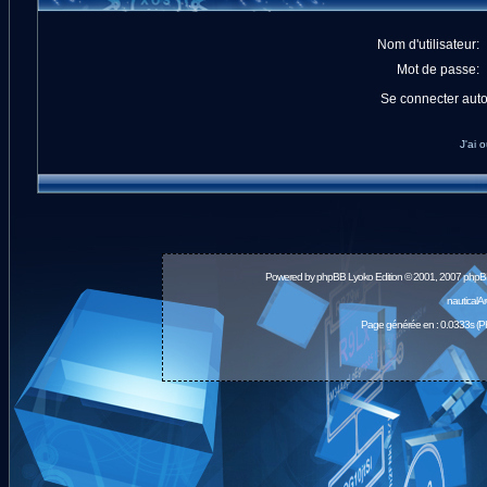
Nom d'utilisateur:
Mot de passe:
Se connecter aut
J'ai 
Powered by
phpBB
Lyoko Edition © 2001, 2007 phpB
nauticalA
Page générée en : 0.0333s (P