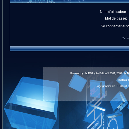
Nom d'utilisateur:
Mot de passe:
Se connecter aut
J'ai 
Powered by
phpBB
Lyoko Edition © 2001, 2007 phpB
nauticalA
Page générée en : 0.0313s (P