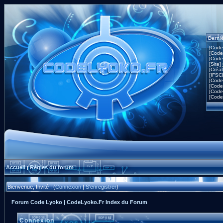
Derni
[Code
[Code
[Code
[Site]
[Créa
[IFSC
[Code
[Code
[Code
[Code
Accueil
Règles du forum
|
Bienvenue, Invité ! (
Connexion
|
S'enregistrer
)
Forum Code Lyoko | CodeLyoko.Fr Index du Forum
Connexion