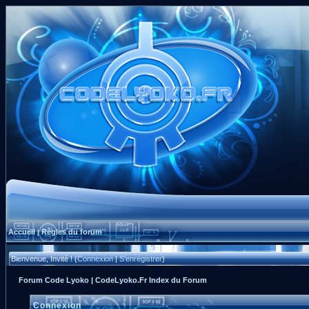
Accueil
Règles du forum
|
Bienvenue, Invité ! (
Connexion
|
S'enregistrer
)
Forum Code Lyoko | CodeLyoko.Fr Index du Forum
Connexion