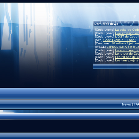
Dernières news
[Code Lyoko]
La suite de Code
[Code Lyoko]
Une émission exc
[Code Lyoko]
L'OST de Code L
[Site]
Code Lyoko a 21 ans !
[Créations]
10 millions ! (et co
[IFSCL]
L'IFSCL 4.6.X est joua
[Code Lyoko]
Un « nouveau » 
[Code Lyoko]
Le retour de Co
[Code Lyoko]
Les 20 ans de C
[Code Lyoko]
Les fans projets
News
FA
|