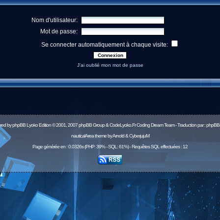
Nom d'utilisateur:
Mot de passe:
Se connecter automatiquement à chaque visite:
J'ai oublié mon mot de passe
red by
phpBB
Lyoko Edition © 2001, 2007 phpBB Group & CodeLyoko.Fr Coding Dream Team - Traduction par :
phpBB-
nauticalArea theme by Arnold & CyberjujuM
Page générée en : 0.0326s (PHP: 39% - SQL: 61%) - Requêtes SQL effectuées : 12