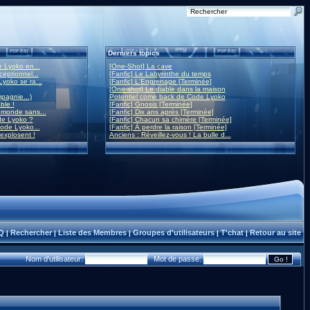
Derniers topics
 Lyoko en...
[One-Shot] La cave
eptionnel...
[Fanfic] Le Labyrinthe du temps
yoko se ra...
[Fanfic] L'Engrenage [Terminée]
[One-shot] Le diable dans la maison
mpagnie...)
Potentiel come back de Code Lyoko
ble !
[Fanfic] Gnosis [Terminée]
monde sans...
[Fanfic] Dix ans après [Terminée]
de Lyoko ?
[Fanfic] Chacun sa chimère [Terminée]
ode Lyoko...
[Fanfic] À perdre la raison [Terminée]
 explosent !
Anciens : Réveillez-vous ! La bulle d...
Q
Rechercher
Liste des Membres
Groupes d'utilisateurs
T'chat
Retour au site
|
|
|
|
|
Nom d'utilisateur:
Mot de passe: