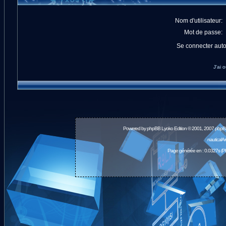
Nom d'utilisateur:
Mot de passe:
Se connecter aut
J'ai 
Powered by
phpBB
Lyoko Edition © 2001, 2007 phpB
nauticalA
Page générée en : 0.0327s (P