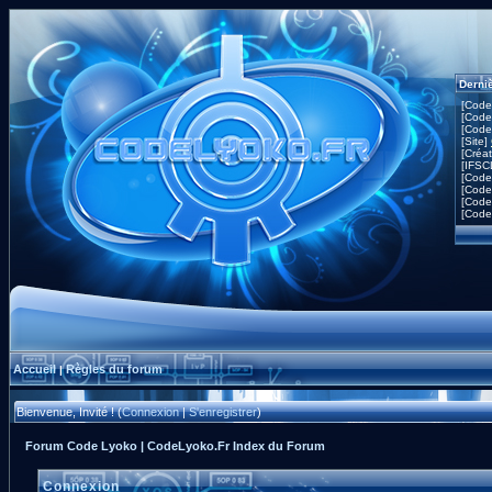
Derni
[Code
[Code
[Code
[Site]
[Créa
[IFSC
[Code
[Code
[Code
[Code
Accueil
Règles du forum
|
Bienvenue, Invité ! (
Connexion
|
S'enregistrer
)
Forum Code Lyoko | CodeLyoko.Fr Index du Forum
Connexion