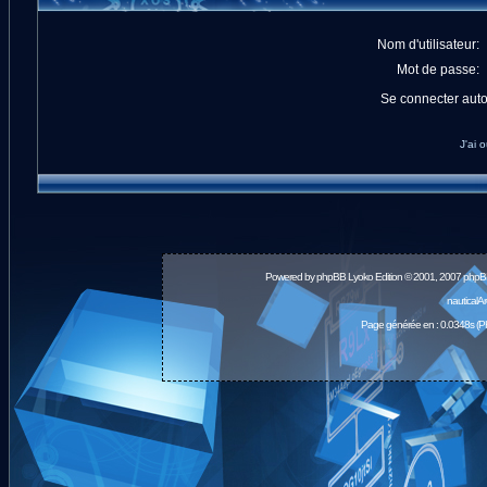
Nom d'utilisateur:
Mot de passe:
Se connecter aut
J'ai 
Powered by
phpBB
Lyoko Edition © 2001, 2007 phpB
nauticalA
Page générée en : 0.0348s (P