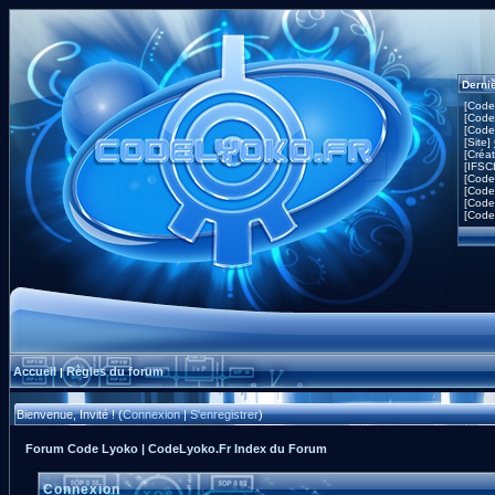
Derni
[Code
[Code
[Code
[Site]
[Créa
[IFSC
[Code
[Code
[Code
[Code
Accueil
Règles du forum
|
Bienvenue, Invité ! (
Connexion
|
S'enregistrer
)
Forum Code Lyoko | CodeLyoko.Fr Index du Forum
Connexion