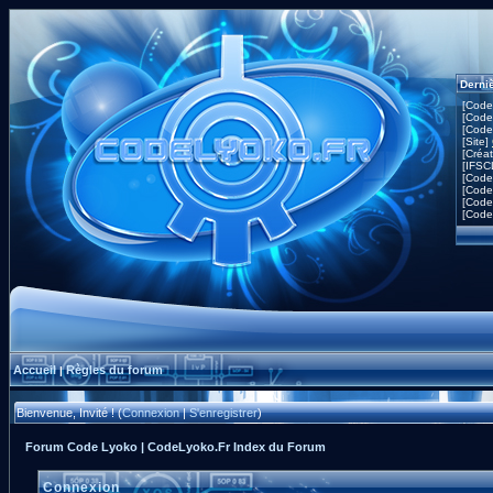
Derni
[Code
[Code
[Code
[Site]
[Créa
[IFSC
[Code
[Code
[Code
[Code
Accueil
Règles du forum
|
Bienvenue, Invité ! (
Connexion
|
S'enregistrer
)
Forum Code Lyoko | CodeLyoko.Fr Index du Forum
Connexion