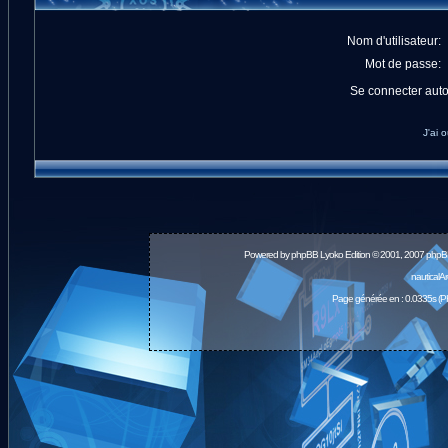
Nom d'utilisateur:
Mot de passe:
Se connecter aut
J'ai 
Powered by
phpBB
Lyoko Edition © 2001, 2007 phpB
nauticalA
Page générée en : 0.0335s (P