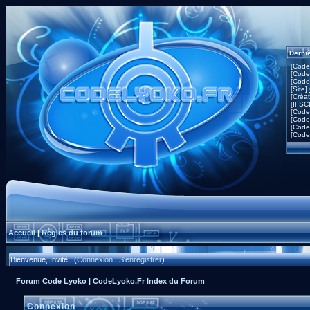
Derni
[Code
[Code
[Code
[Site]
[Créa
[IFSC
[Code
[Code
[Code
[Code
Accueil
Règles du forum
|
Bienvenue, Invité ! (
Connexion
|
S'enregistrer
)
Forum Code Lyoko | CodeLyoko.Fr Index du Forum
Connexion