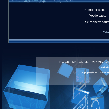
Nom d'utilisateur:
Mot de passe:
Se connecter aut
J'ai 
Powered by
phpBB
Lyoko Edition © 2001, 2007 phpB
nauticalA
Page générée en : 0.0324s (P