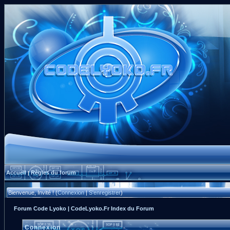
Accueil
Règles du forum
|
Bienvenue, Invité ! (
Connexion
|
S'enregistrer
)
Forum Code Lyoko | CodeLyoko.Fr Index du Forum
Connexion