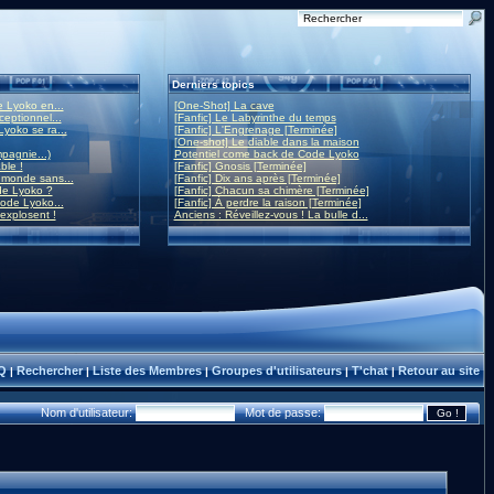
Derniers topics
 Lyoko en...
[One-Shot] La cave
eptionnel...
[Fanfic] Le Labyrinthe du temps
yoko se ra...
[Fanfic] L'Engrenage [Terminée]
[One-shot] Le diable dans la maison
mpagnie...)
Potentiel come back de Code Lyoko
ble !
[Fanfic] Gnosis [Terminée]
monde sans...
[Fanfic] Dix ans après [Terminée]
de Lyoko ?
[Fanfic] Chacun sa chimère [Terminée]
ode Lyoko...
[Fanfic] À perdre la raison [Terminée]
 explosent !
Anciens : Réveillez-vous ! La bulle d...
Q
Rechercher
Liste des Membres
Groupes d'utilisateurs
T'chat
Retour au site
|
|
|
|
|
Nom d'utilisateur:
Mot de passe: