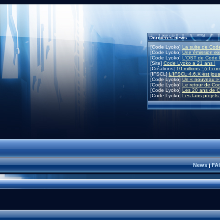
Dernières news
[Code Lyoko]
La suite de Code
[Code Lyoko]
Une émission exc
[Code Lyoko]
L'OST de Code L
[Site]
Code Lyoko a 21 ans !
[Créations]
10 millions ! (et co
[IFSCL]
L'IFSCL 4.6.X est joua
[Code Lyoko]
Un « nouveau » 
[Code Lyoko]
Le retour de Co
[Code Lyoko]
Les 20 ans de C
[Code Lyoko]
Les fans projets
News
FA
|