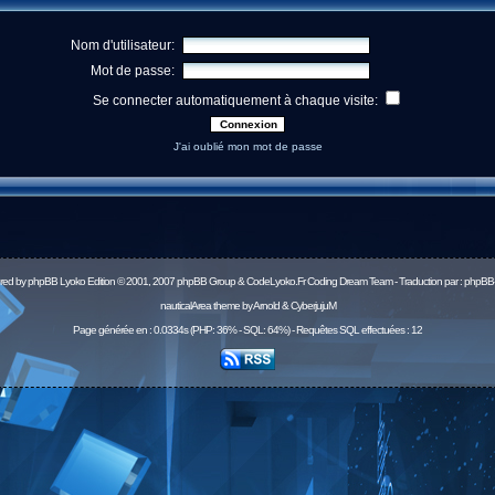
Nom d'utilisateur:
Mot de passe:
Se connecter automatiquement à chaque visite:
J'ai oublié mon mot de passe
red by
phpBB
Lyoko Edition © 2001, 2007 phpBB Group & CodeLyoko.Fr Coding Dream Team - Traduction par :
phpBB-
nauticalArea theme by Arnold & CyberjujuM
Page générée en : 0.0334s (PHP: 36% - SQL: 64%) - Requêtes SQL effectuées : 12