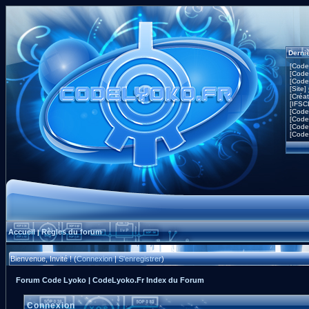
Derni
[Code
[Code
[Code
[Site]
[Créa
[IFSC
[Code
[Code
[Code
[Code
Accueil
Règles du forum
|
Bienvenue, Invité ! (
Connexion
|
S'enregistrer
)
Forum Code Lyoko | CodeLyoko.Fr Index du Forum
Connexion