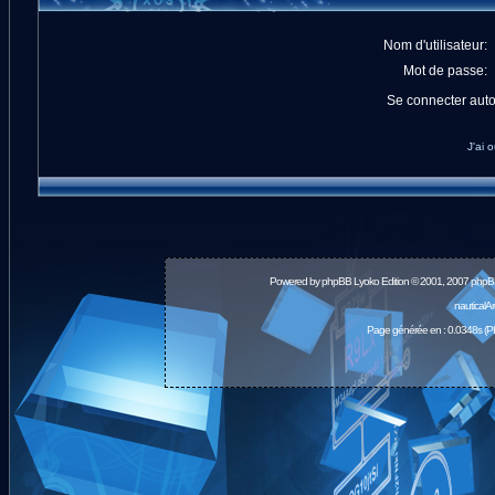
Nom d'utilisateur:
Mot de passe:
Se connecter aut
J'ai 
Powered by
phpBB
Lyoko Edition © 2001, 2007 phpB
nauticalA
Page générée en : 0.0348s (P