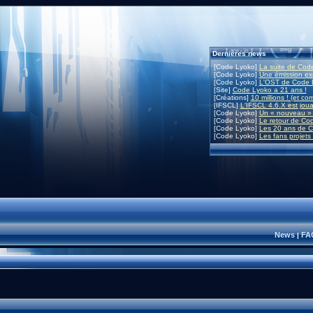
Dernières news
[Code Lyoko]
La suite de Code
[Code Lyoko]
Une émission exc
[Code Lyoko]
L'OST de Code L
[Site]
Code Lyoko a 21 ans !
[Créations]
10 millions ! (et co
[IFSCL]
L'IFSCL 4.6.X est joua
[Code Lyoko]
Un « nouveau » 
[Code Lyoko]
Le retour de Co
[Code Lyoko]
Les 20 ans de C
[Code Lyoko]
Les fans projets
News
FA
|