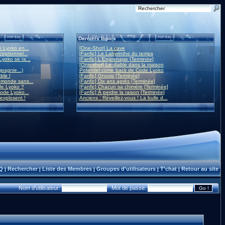
Derniers topics
 Lyoko en...
[One-Shot] La cave
eptionnel...
[Fanfic] Le Labyrinthe du temps
yoko se ra...
[Fanfic] L'Engrenage [Terminée]
[One-shot] Le diable dans la maison
mpagnie...)
Potentiel come back de Code Lyoko
ble !
[Fanfic] Gnosis [Terminée]
monde sans...
[Fanfic] Dix ans après [Terminée]
de Lyoko ?
[Fanfic] Chacun sa chimère [Terminée]
ode Lyoko...
[Fanfic] À perdre la raison [Terminée]
 explosent !
Anciens : Réveillez-vous ! La bulle d...
Q
Rechercher
Liste des Membres
Groupes d'utilisateurs
T'chat
Retour au site
|
|
|
|
|
Nom d'utilisateur:
Mot de passe: