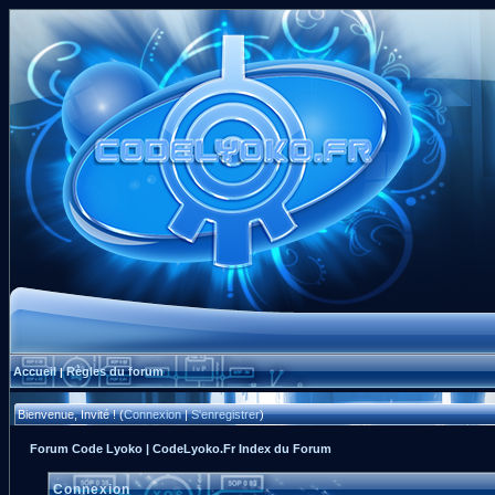
Accueil
Règles du forum
|
Bienvenue, Invité ! (
Connexion
|
S'enregistrer
)
Forum Code Lyoko | CodeLyoko.Fr Index du Forum
Connexion