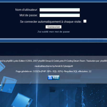
Nom d'utilisateur:
Mot de passe:
Se connecter automatiquement à chaque visite:
J'ai oublié mon mot de passe
red by
phpBB
Lyoko Edition © 2001, 2007 phpBB Group & CodeLyoko.Fr Coding Dream Team - Traduction par :
phpBB-
nauticalArea theme by Arnold & CyberjujuM
Page générée en : 0.0323s (PHP: 38% - SQL: 62%) - Requêtes SQL effectuées : 12