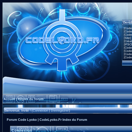
Derni
[Code
[Code
[Code
[Site]
[Créa
[IFSC
[Code
[Code
[Code
[Code
Accueil
Règles du forum
|
Bienvenue, Invité ! (
Connexion
|
S'enregistrer
)
Forum Code Lyoko | CodeLyoko.Fr Index du Forum
Connexion