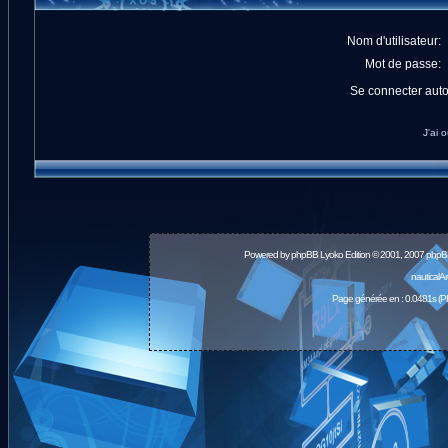
Nom d'utilisateur:
Mot de passe:
Se connecter aut
J'ai 
Powered by
phpBB
Lyoko Edition © 2001, 2007 phpB
nauticalA
Page générée en : 0.0481s (P