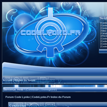
Derni
[Code
[Code
[Code
[Site]
[Créa
[IFSC
[Code
[Code
[Code
[Code
Accueil
Règles du forum
|
Bienvenue, Invité ! (
Connexion
|
S'enregistrer
)
Forum Code Lyoko | CodeLyoko.Fr Index du Forum
Connexion