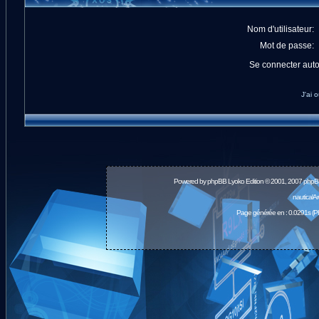
Nom d'utilisateur:
Mot de passe:
Se connecter aut
J'ai 
Powered by
phpBB
Lyoko Edition © 2001, 2007 phpB
nauticalA
Page générée en : 0.0291s (P