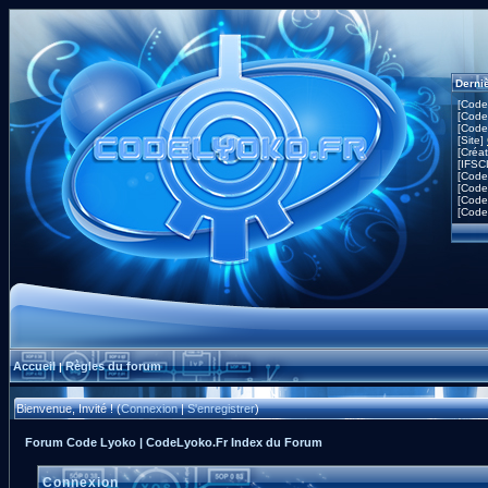
Derni
[Code
[Code
[Code
[Site]
[Créa
[IFSC
[Code
[Code
[Code
[Code
Accueil
Règles du forum
|
Bienvenue, Invité ! (
Connexion
|
S'enregistrer
)
Forum Code Lyoko | CodeLyoko.Fr Index du Forum
Connexion