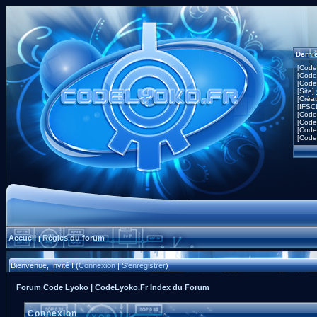
Derni
[Code
[Code
[Code
[Site]
[Créa
[IFSC
[Code
[Code
[Code
[Code
Accueil
Règles du forum
|
Bienvenue, Invité ! (
Connexion
|
S'enregistrer
)
Forum Code Lyoko | CodeLyoko.Fr Index du Forum
Connexion