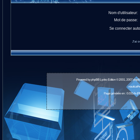
Nom d'utilisateur:
Mot de passe:
Se connecter aut
J'ai 
Powered by
phpBB
Lyoko Edition © 2001, 2007 phpB
nauticalA
Page générée en : 0.0314s (P