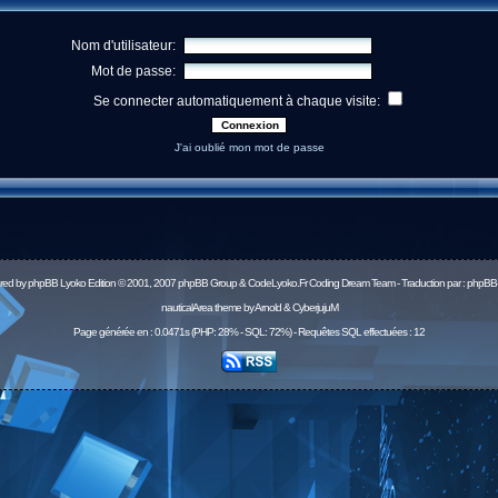
Nom d'utilisateur:
Mot de passe:
Se connecter automatiquement à chaque visite:
J'ai oublié mon mot de passe
red by
phpBB
Lyoko Edition © 2001, 2007 phpBB Group & CodeLyoko.Fr Coding Dream Team - Traduction par :
phpBB-
nauticalArea theme by Arnold & CyberjujuM
Page générée en : 0.0471s (PHP: 28% - SQL: 72%) - Requêtes SQL effectuées : 12