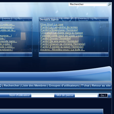
Derniers topics
 Lyoko en...
[One-Shot] La cave
eptionnel...
[Fanfic] Le Labyrinthe du temps
yoko se ra...
[Fanfic] L'Engrenage [Terminée]
[One-shot] Le diable dans la maison
mpagnie...)
Potentiel come back de Code Lyoko
ble !
[Fanfic] Gnosis [Terminée]
monde sans...
[Fanfic] Dix ans après [Terminée]
de Lyoko ?
[Fanfic] Chacun sa chimère [Terminée]
ode Lyoko...
[Fanfic] À perdre la raison [Terminée]
 explosent !
Anciens : Réveillez-vous ! La bulle d...
Q
Rechercher
Liste des Membres
Groupes d'utilisateurs
T'chat
Retour au site
|
|
|
|
|
Nom d'utilisateur:
Mot de passe: