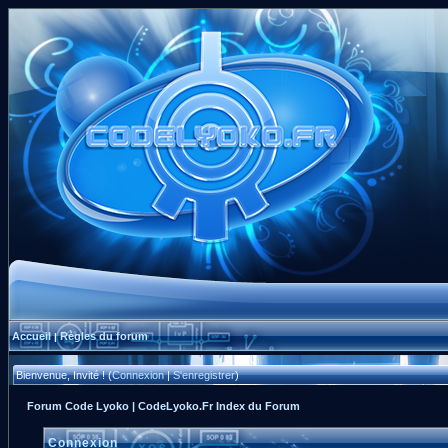
Accueil
Règles du forum
|
Bienvenue, Invité ! (
Connexion
|
S'enregistrer
)
Forum Code Lyoko | CodeLyoko.Fr Index du Forum
Connexion