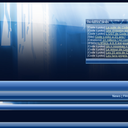
Dernières news
[Code Lyoko]
La suite de Code
[Code Lyoko]
Une émission exc
[Code Lyoko]
L'OST de Code L
[Site]
Code Lyoko a 21 ans !
[Créations]
10 millions ! (et co
[IFSCL]
L'IFSCL 4.6.X est joua
[Code Lyoko]
Un « nouveau » 
[Code Lyoko]
Le retour de Co
[Code Lyoko]
Les 20 ans de C
[Code Lyoko]
Les fans projets
News
FA
|