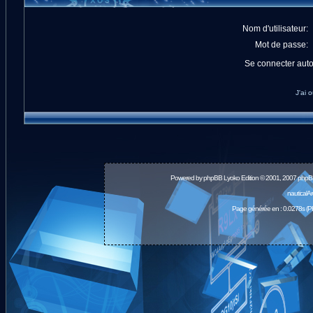
Nom d'utilisateur:
Mot de passe:
Se connecter aut
J'ai 
Powered by
phpBB
Lyoko Edition © 2001, 2007 phpB
nauticalA
Page générée en : 0.0278s (P