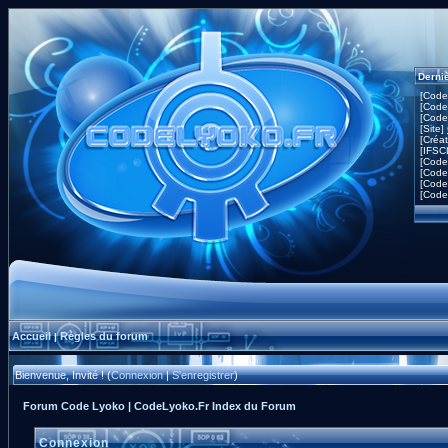
Derni
[Code
[Code
[Code
[Site]
[Créa
[IFSC
[Code
[Code
[Code
[Code
Accueil
Règles du forum
|
Bienvenue, Invité ! (
Connexion
|
S'enregistrer
)
Forum Code Lyoko | CodeLyoko.Fr Index du Forum
Connexion