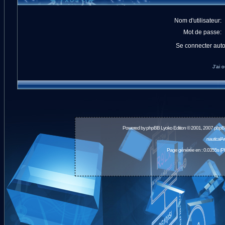
Nom d'utilisateur:
Mot de passe:
Se connecter aut
J'ai 
Powered by
phpBB
Lyoko Edition © 2001, 2007 phpB
nauticalA
Page générée en : 0.0355s (P