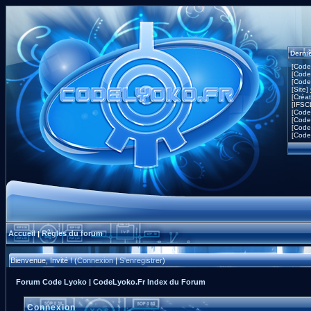
Derni
[Code
[Code
[Code
[Site]
[Créa
[IFSC
[Code
[Code
[Code
[Code
Accueil
Règles du forum
|
Bienvenue, Invité ! (
Connexion
|
S'enregistrer
)
Forum Code Lyoko | CodeLyoko.Fr Index du Forum
Connexion