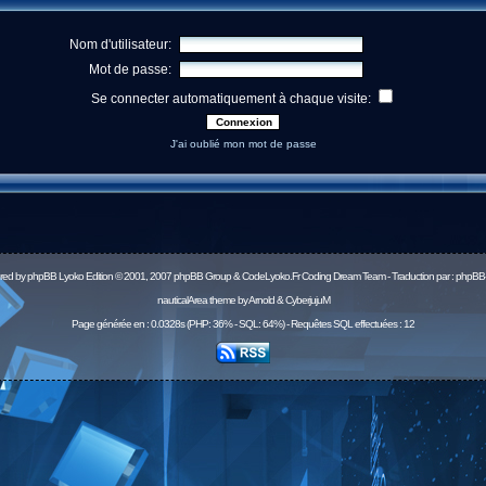
Nom d'utilisateur:
Mot de passe:
Se connecter automatiquement à chaque visite:
J'ai oublié mon mot de passe
red by
phpBB
Lyoko Edition © 2001, 2007 phpBB Group & CodeLyoko.Fr Coding Dream Team - Traduction par :
phpBB-
nauticalArea theme by Arnold & CyberjujuM
Page générée en : 0.0328s (PHP: 36% - SQL: 64%) - Requêtes SQL effectuées : 12