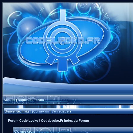
Accueil
Règles du forum
|
Bienvenue, Invité ! (
Connexion
|
S'enregistrer
)
Forum Code Lyoko | CodeLyoko.Fr Index du Forum
Connexion