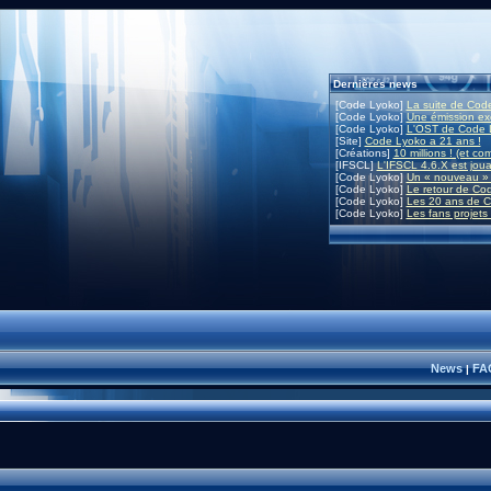
Dernières news
[Code Lyoko]
La suite de Code
[Code Lyoko]
Une émission exc
[Code Lyoko]
L'OST de Code L
[Site]
Code Lyoko a 21 ans !
[Créations]
10 millions ! (et co
[IFSCL]
L'IFSCL 4.6.X est joua
[Code Lyoko]
Un « nouveau » 
[Code Lyoko]
Le retour de Co
[Code Lyoko]
Les 20 ans de C
[Code Lyoko]
Les fans projets
News
FA
|