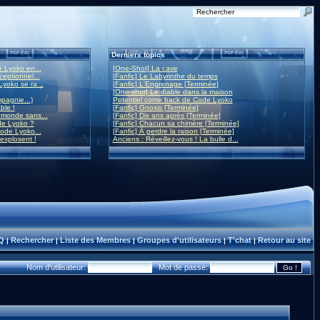
Derniers topics
 Lyoko en...
[One-Shot] La cave
eptionnel...
[Fanfic] Le Labyrinthe du temps
yoko se ra...
[Fanfic] L'Engrenage [Terminée]
[One-shot] Le diable dans la maison
mpagnie...)
Potentiel come back de Code Lyoko
ble !
[Fanfic] Gnosis [Terminée]
monde sans...
[Fanfic] Dix ans après [Terminée]
de Lyoko ?
[Fanfic] Chacun sa chimère [Terminée]
ode Lyoko...
[Fanfic] À perdre la raison [Terminée]
 explosent !
Anciens : Réveillez-vous ! La bulle d...
Q
Rechercher
Liste des Membres
Groupes d'utilisateurs
T'chat
Retour au site
|
|
|
|
|
Nom d'utilisateur:
Mot de passe: