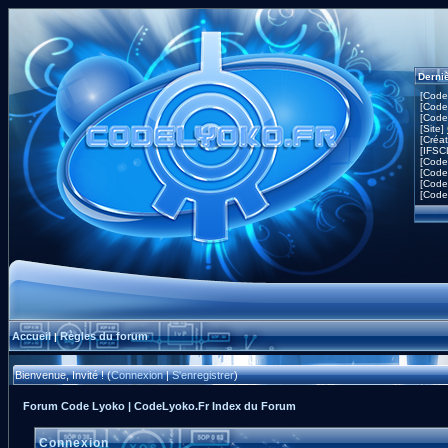
Derni
[Code
[Code
[Code
[Site]
[Créa
[IFSC
[Code
[Code
[Code
[Code
Accueil
Règles du forum
|
Bienvenue, Invité ! (
Connexion
|
S'enregistrer
)
Forum Code Lyoko | CodeLyoko.Fr Index du Forum
Connexion