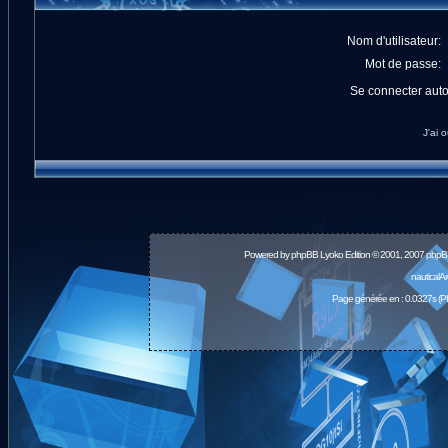
Nom d'utilisateur:
Mot de passe:
Se connecter aut
J'ai 
Powered by
phpBB
Lyoko Edition © 2001, 2007 phpB
nauticalA
Page générée en : 0.0327s (P