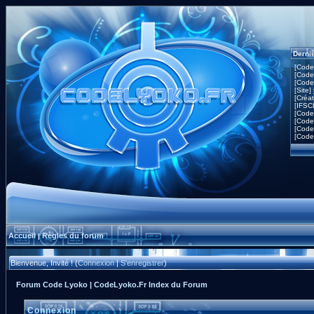
Derni
[Code
[Code
[Code
[Site]
[Créa
[IFSC
[Code
[Code
[Code
[Code
Accueil
Règles du forum
|
Bienvenue, Invité ! (
Connexion
|
S'enregistrer
)
Forum Code Lyoko | CodeLyoko.Fr Index du Forum
Connexion