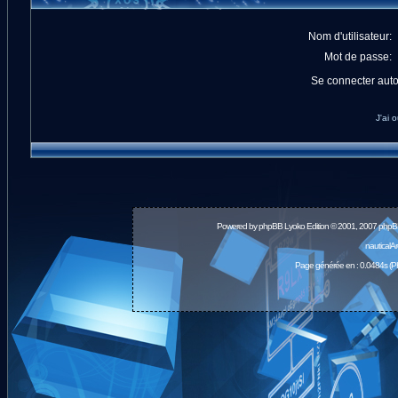
Nom d'utilisateur:
Mot de passe:
Se connecter aut
J'ai 
Powered by
phpBB
Lyoko Edition © 2001, 2007 phpB
nauticalA
Page générée en : 0.0484s (P