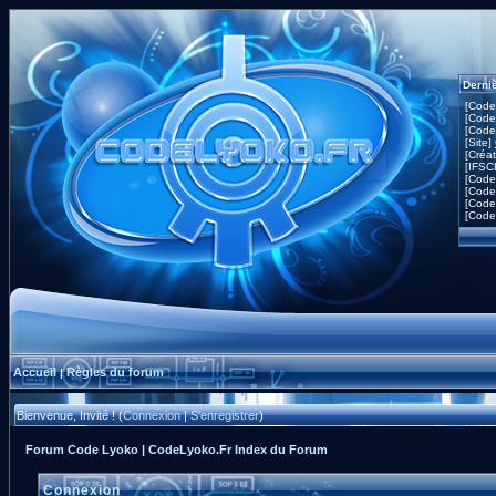
Derni
[Code
[Code
[Code
[Site]
[Créa
[IFSC
[Code
[Code
[Code
[Code
Accueil
Règles du forum
|
Bienvenue, Invité ! (
Connexion
|
S'enregistrer
)
Forum Code Lyoko | CodeLyoko.Fr Index du Forum
Connexion