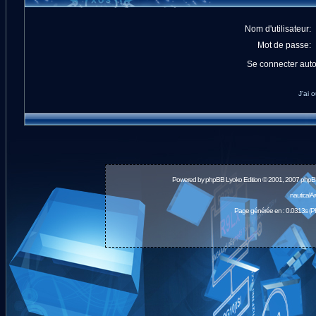
Nom d'utilisateur:
Mot de passe:
Se connecter aut
J'ai 
Powered by
phpBB
Lyoko Edition © 2001, 2007 phpB
nauticalA
Page générée en : 0.0313s (P