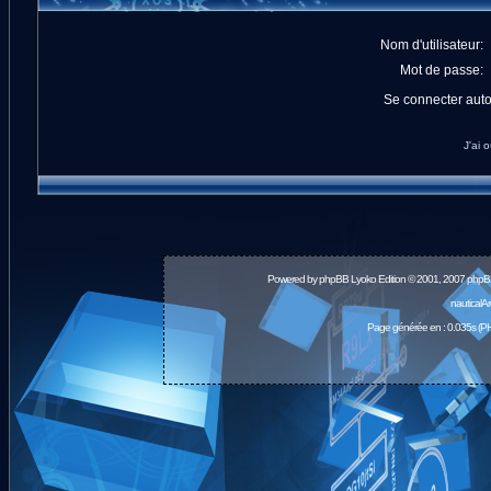
Nom d'utilisateur:
Mot de passe:
Se connecter aut
J'ai 
Powered by
phpBB
Lyoko Edition © 2001, 2007 phpB
nauticalA
Page générée en : 0.035s (PH