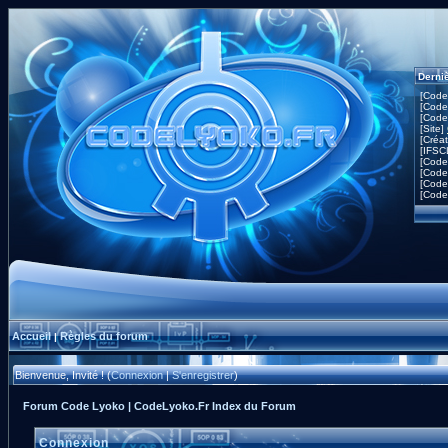
Derni
[Code
[Code
[Code
[Site]
[Créa
[IFSC
[Code
[Code
[Code
[Code
Accueil
Règles du forum
|
Bienvenue, Invité ! (
Connexion
|
S'enregistrer
)
Forum Code Lyoko | CodeLyoko.Fr Index du Forum
Connexion