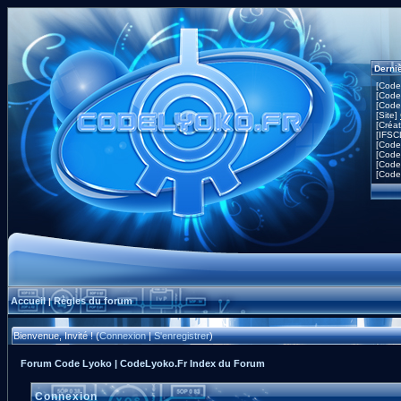
Derni
[Code
[Code
[Code
[Site]
[Créa
[IFSC
[Code
[Code
[Code
[Code
Accueil
Règles du forum
|
Bienvenue, Invité ! (
Connexion
|
S'enregistrer
)
Forum Code Lyoko | CodeLyoko.Fr Index du Forum
Connexion