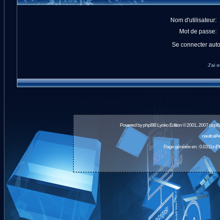
Nom d'utilisateur:
Mot de passe:
Se connecter aut
J'ai 
Powered by
phpBB
Lyoko Edition © 2001, 2007 phpB
nauticalA
Page générée en : 0.0311s (P