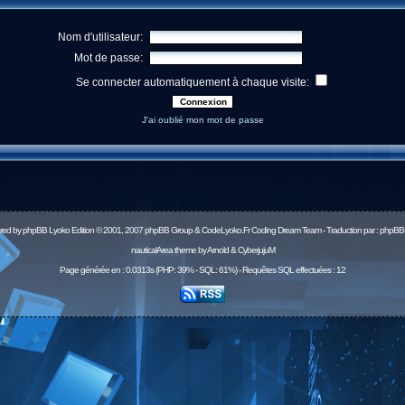
Nom d'utilisateur:
Mot de passe:
Se connecter automatiquement à chaque visite:
J'ai oublié mon mot de passe
red by
phpBB
Lyoko Edition © 2001, 2007 phpBB Group & CodeLyoko.Fr Coding Dream Team - Traduction par :
phpBB-
nauticalArea theme by Arnold & CyberjujuM
Page générée en : 0.0313s (PHP: 39% - SQL: 61%) - Requêtes SQL effectuées : 12