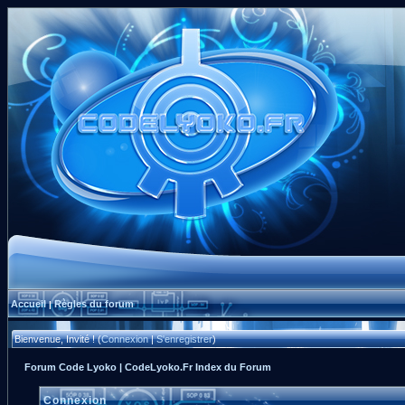
Accueil
Règles du forum
|
Bienvenue, Invité ! (
Connexion
|
S'enregistrer
)
Forum Code Lyoko | CodeLyoko.Fr Index du Forum
Connexion