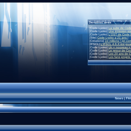
Dernières news
[Code Lyoko]
La suite de Code
[Code Lyoko]
Une émission exc
[Code Lyoko]
L'OST de Code L
[Site]
Code Lyoko a 21 ans !
[Créations]
10 millions ! (et co
[IFSCL]
L'IFSCL 4.6.X est joua
[Code Lyoko]
Un « nouveau » 
[Code Lyoko]
Le retour de Co
[Code Lyoko]
Les 20 ans de C
[Code Lyoko]
Les fans projets
News
FA
|