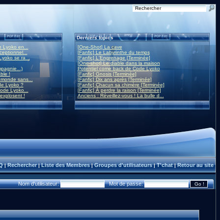
Derniers topics
 Lyoko en...
[One-Shot] La cave
eptionnel...
[Fanfic] Le Labyrinthe du temps
yoko se ra...
[Fanfic] L'Engrenage [Terminée]
[One-shot] Le diable dans la maison
mpagnie...)
Potentiel come back de Code Lyoko
ble !
[Fanfic] Gnosis [Terminée]
monde sans...
[Fanfic] Dix ans après [Terminée]
de Lyoko ?
[Fanfic] Chacun sa chimère [Terminée]
ode Lyoko...
[Fanfic] À perdre la raison [Terminée]
 explosent !
Anciens : Réveillez-vous ! La bulle d...
Q
Rechercher
Liste des Membres
Groupes d'utilisateurs
T'chat
Retour au site
|
|
|
|
|
Nom d'utilisateur:
Mot de passe: